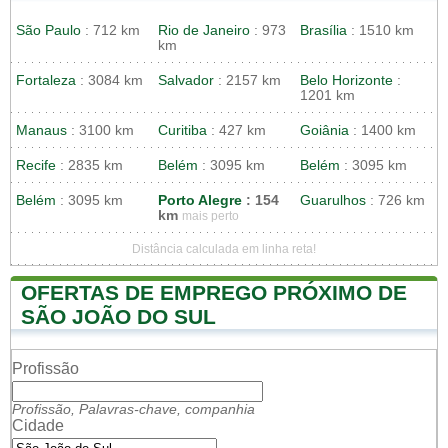
São Paulo
: 712 km
Rio de Janeiro
: 973
Brasília
: 1510 km
km
Fortaleza
: 3084 km
Salvador
: 2157 km
Belo Horizonte
:
1201 km
Manaus
: 3100 km
Curitiba
: 427 km
Goiânia
: 1400 km
Recife
: 2835 km
Belém
: 3095 km
Belém
: 3095 km
Belém
: 3095 km
Porto Alegre
: 154
Guarulhos
: 726 km
km
mais perto
Distância calculada em linha reta!
OFERTAS DE EMPREGO PRÓXIMO DE
SÃO JOÃO DO SUL
Profissão
Profissão, Palavras-chave, companhia
Cidade