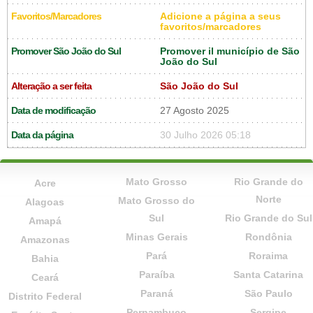
Favoritos/Marcadores
Adicione a página a seus
favoritos/marcadores
Promover São João do Sul
Promover il município de São
João do Sul
Alteração a ser feita
São João do Sul
Data de modificação
27 Agosto 2025
Data da página
30 Julho 2026 05:18
Mato Grosso
Rio Grande do
Acre
Norte
Mato Grosso do
Alagoas
Sul
Rio Grande do Sul
Amapá
Minas Gerais
Rondônia
Amazonas
Pará
Roraima
Bahia
Paraíba
Santa Catarina
Ceará
Paraná
São Paulo
Distrito Federal
Pernambuco
Sergipe