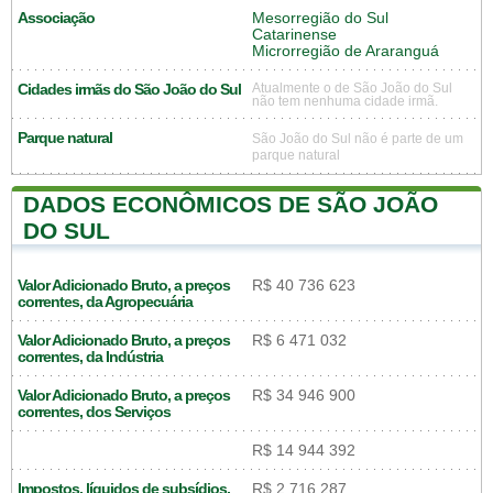
Associação
Mesorregião do Sul
Catarinense
Microrregião de Araranguá
Cidades irmãs do São João do Sul
Atualmente o de São João do Sul
não tem nenhuma cidade irmã.
Parque natural
São João do Sul não é parte de um
parque natural
DADOS ECONÔMICOS DE SÃO JOÃO
DO SUL
Valor Adicionado Bruto, a preços
R$ 40 736 623
correntes, da Agropecuária
Valor Adicionado Bruto, a preços
R$ 6 471 032
correntes, da Indústria
Valor Adicionado Bruto, a preços
R$ 34 946 900
correntes, dos Serviços
R$ 14 944 392
Impostos, líquidos de subsídios,
R$ 2 716 287