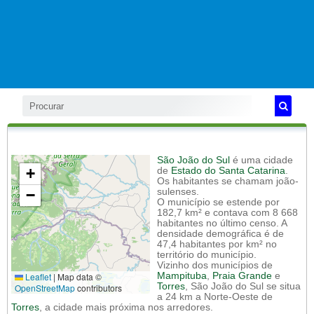
São João do Sul
é uma cidade
+
de
Estado do Santa Catarina
.
Os habitantes se chamam joão-
−
sulenses.
O município se estende por
182,7 km² e contava com 8 668
habitantes no último censo. A
densidade demográfica é de
47,4 habitantes por km² no
território do município.
Vizinho dos municípios de
Leaflet
|
Map data ©
Mampituba
,
Praia Grande
e
Torres
, São João do Sul se situa
OpenStreetMap
contributors
a 24 km a Norte-Oeste de
Torres
, a cidade mais próxima nos arredores.