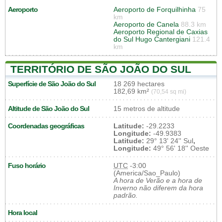
Aeroporto
Aeroporto de Forquilhinha
75
km
Aeroporto de Canela
88.3 km
Aeroporto Regional de Caxias
do Sul Hugo Cantergiani
121.4
km
TERRITÓRIO DE SÃO JOÃO DO SUL
Superfície de São João do Sul
18 269 hectares
182,69 km²
(70,54 sq mi)
Altitude de São João do Sul
15 metros de altitude
Coordenadas geográficas
Latitude:
-29.2233
Longitude:
-49.9383
Latitude:
29° 13' 24'' Sul
,
Longitude:
49° 56' 18'' Oeste
Fuso horário
UTC
-3:00
(America/Sao_Paulo)
A hora de Verão e a hora de
Inverno não diferem da hora
padrão.
Hora local