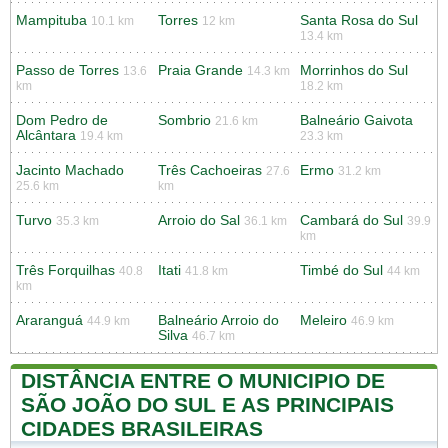
Mampituba
Torres
Santa Rosa do Sul
10.1 km
12 km
13.4 km
Passo de Torres
Praia Grande
Morrinhos do Sul
13.6
14.3 km
km
18.2 km
Dom Pedro de
Sombrio
Balneário Gaivota
21.6 km
Alcântara
19.4 km
23.3 km
Jacinto Machado
Três Cachoeiras
Ermo
27.6
31.2 km
25.6 km
km
Turvo
Arroio do Sal
Cambará do Sul
35.3 km
36.1 km
39.9
km
Três Forquilhas
Itati
Timbé do Sul
40.8
41.8 km
44 km
km
Araranguá
Balneário Arroio do
Meleiro
44.9 km
46.9 km
Silva
46.7 km
DISTÂNCIA ENTRE O MUNICIPIO DE
SÃO JOÃO DO SUL E AS PRINCIPAIS
CIDADES BRASILEIRAS