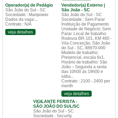
Operador(a) de Pedágio
Vendedor(a) Externo |
São João do Sul - SC
São João - SC
Sociedade : Manpower
São João do Sul - SC
Dados da vaga:...
Sociedade : Sem Parar
Contrato : N/A
Instituição de Pagamento
Unidade de Negócio: Sem
veja detalhes
Parar. Local de trabalho:
Rodovia BR-101, KM 460 -
Vila Conceição, São João
do Sul - SC, 88970-000
Modelo de trabalho:
Presencial, escala 6x1.
Horário de trabalho: São
João – Segunda a sexta
das 10h00 às 19h00 e
sába...
Contrato : 2100 - 2400 per
month
veja detalhes
VIGILANTE FERISTA -
SÃO JOÃO DO SUL/SC
São João do Sul - SC
Sociedade : Security