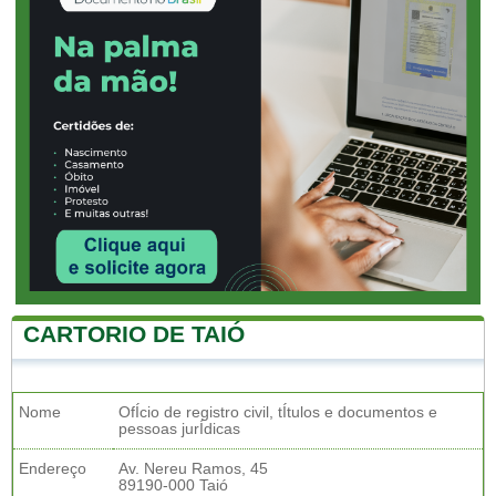
CARTORIO DE TAIÓ
Nome
OfÍcio de registro civil, tÍtulos e documentos e
pessoas jurÍdicas
Endereço
Av. Nereu Ramos, 45
89190-000 Taió