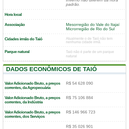
Inverno não diferem da hora
padrão.
Hora local
Associação
Mesorregião do Vale do Itajaí
Microrregião de Rio do Sul
Cidades irmãs do Taió
Atualmente o de Taió não tem
nenhuma cidade irmã.
Parque natural
Taió não é parte de um parque
natural
DADOS ECONÔMICOS DE TAIÓ
Valor Adicionado Bruto, a preços
R$ 54 628 090
correntes, da Agropecuária
Valor Adicionado Bruto, a preços
R$ 75 106 884
correntes, da Indústria
Valor Adicionado Bruto, a preços
R$ 146 966 723
correntes, dos Serviços
R$ 35 026 901