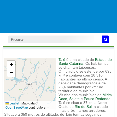
Taió
é uma cidade de
Estado do
+
Santa Catarina
. Os habitantes
se chamam taioenses.
−
O município se estende por 693
km² e contava com 18 310
habitantes no último censo. A
densidade demográfica é de
26,4 habitantes por km² no
território do município.
Vizinho dos municípios de
Mirim
Doce
,
Salete
e
Pouso Redondo
,
Leaflet
|
Map data ©
Taió se situa a 37 km a Norte-
Oeste de
Rio do Sul
, a cidade
OpenStreetMap
contributors
mais próxima nos arredores.
Situado a 359 metros de altitude, de Taió tem as seguintes