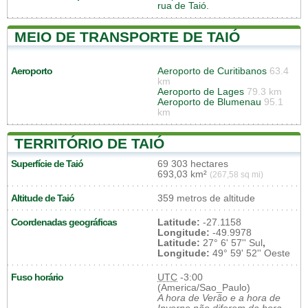
rua de Taió.
MEIO DE TRANSPORTE DE TAIÓ
Aeroporto
Aeroporto de Curitibanos
63.4
km
Aeroporto de Lages
79.3 km
Aeroporto de Blumenau
95.1
km
TERRITÓRIO DE TAIÓ
Superfície de Taió
69 303 hectares
693,03 km²
(267,58 sq mi)
Altitude de Taió
359 metros de altitude
Coordenadas geográficas
Latitude:
-27.1158
Longitude:
-49.9978
Latitude:
27° 6' 57'' Sul
,
Longitude:
49° 59' 52'' Oeste
Fuso horário
UTC
-3:00
(America/Sao_Paulo)
A hora de Verão e a hora de