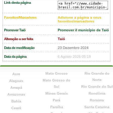
Link desta página
Favoritos/Marcadores
Adicione a página a seus
favoritos/marcadores
Promover Taió
Promover il município de Taió
Alteração a ser feita
Taió
Data de modificação
23 Dezembro 2024
Data da página
6 Agosto 2026 05:19
Mato Grosso
Rio Grande do
Acre
Norte
Mato Grosso do
Alagoas
Sul
Rio Grande do Sul
Amapá
Minas Gerais
Rondônia
Amazonas
Pará
Roraima
Bahia
Paraíba
Santa Catarina
Ceará