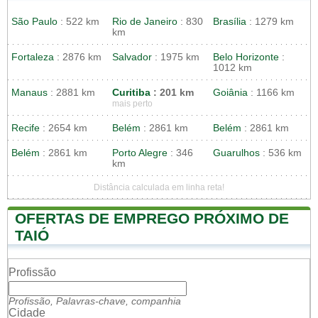
São Paulo
: 522 km
Rio de Janeiro
: 830
Brasília
: 1279 km
km
Fortaleza
: 2876 km
Salvador
: 1975 km
Belo Horizonte
:
1012 km
Manaus
: 2881 km
Curitiba
: 201 km
Goiânia
: 1166 km
mais perto
Recife
: 2654 km
Belém
: 2861 km
Belém
: 2861 km
Belém
: 2861 km
Porto Alegre
: 346
Guarulhos
: 536 km
km
Distância calculada em linha reta!
OFERTAS DE EMPREGO PRÓXIMO DE
TAIÓ
Profissão
Profissão, Palavras-chave, companhia
Cidade