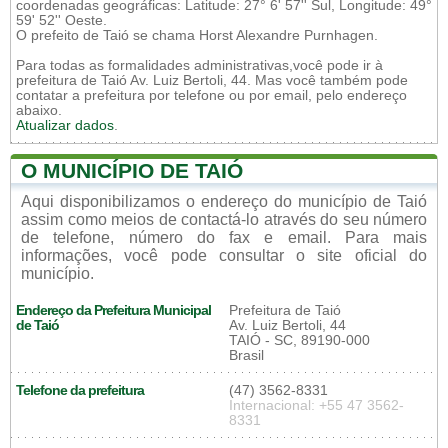
coordenadas geográficas: Latitude: 27° 6' 57'' Sul, Longitude: 49°
59' 52'' Oeste.
O prefeito de Taió se chama Horst Alexandre Purnhagen.
Para todas as formalidades administrativas,você pode ir à
prefeitura de Taió Av. Luiz Bertoli, 44. Mas você também pode
contatar a prefeitura por telefone ou por email, pelo endereço
abaixo.
Atualizar dados
.
O MUNICÍPIO DE TAIÓ
Aqui disponibilizamos o endereço do município de Taió
assim como meios de contactá-lo através do seu número
de telefone, número do fax e email. Para mais
informações, você pode consultar o site oficial do
município.
Endereço da Prefeitura Municipal
Prefeitura de Taió
de Taió
Av. Luiz Bertoli, 44
TAIÓ - SC, 89190-000
Brasil
Telefone da prefeitura
(47) 3562-8331
Internacional: +55 47 3562-
8331