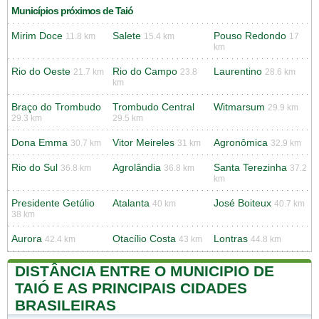
Municípios próximos de Taió
Mirim Doce
Salete
Pouso Redondo
11.8 km
15.4 km
17
km
Rio do Oeste
Rio do Campo
Laurentino
21.7 km
23.8
28.6 km
km
Braço do Trombudo
Trombudo Central
Witmarsum
29.9 km
29.3 km
29.5 km
Dona Emma
Vitor Meireles
Agronômica
30.7 km
31 km
32.9 km
Rio do Sul
Agrolândia
Santa Terezinha
36.8 km
36.8 km
37.2
km
Presidente Getúlio
Atalanta
José Boiteux
40 km
40.7 km
38 km
Aurora
Otacílio Costa
Lontras
42.4 km
43 km
44.8 km
DISTÂNCIA ENTRE O MUNICIPIO DE
TAIÓ E AS PRINCIPAIS CIDADES
BRASILEIRAS