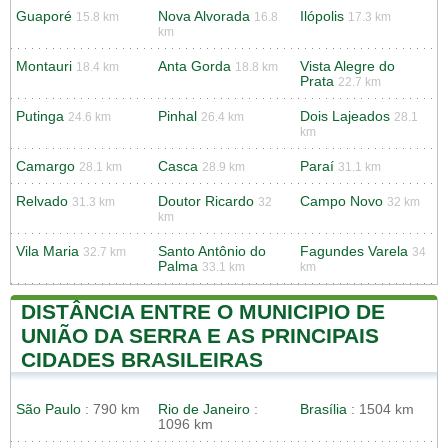
Guaporé
Nova Alvorada
Ilópolis
15.8 km
16.8
17.3 km
km
Montauri
Anta Gorda
Vista Alegre do
18.4 km
18.8 km
Prata
22.7 km
Putinga
Pinhal
Dois Lajeados
24.6 km
26.4 km
28.1
km
Camargo
Casca
Paraí
28.1 km
28.9 km
31.1 km
Relvado
Doutor Ricardo
Campo Novo
31.3 km
32
32 km
km
Vila Maria
Santo Antônio do
Fagundes Varela
32.7 km
34
Palma
33.1 km
km
DISTÂNCIA ENTRE O MUNICIPIO DE
UNIÃO DA SERRA E AS PRINCIPAIS
CIDADES BRASILEIRAS
São Paulo
: 790 km
Rio de Janeiro
:
Brasília
: 1504 km
1096 km