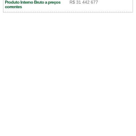
Produto Interno Bruto a preços
R$ 31 442 677
correntes