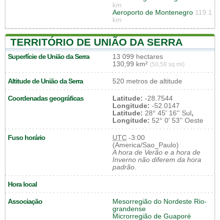
km
Aeroporto de Montenegro
119.1
km
TERRITÓRIO DE UNIÃO DA SERRA
Superfície de União da Serra
13 099 hectares
130,99 km²
(50,58 sq mi)
Altitude de União da Serra
520 metros de altitude
Coordenadas geográficas
Latitude:
-28.7544
Longitude:
-52.0147
Latitude:
28° 45' 16'' Sul
,
Longitude:
52° 0' 53'' Oeste
Fuso horário
UTC
-3:00
(America/Sao_Paulo)
A hora de Verão e a hora de
Inverno não diferem da hora
padrão.
Hora local
Associação
Mesorregião do Nordeste Rio-
grandense
Microrregião de Guaporé