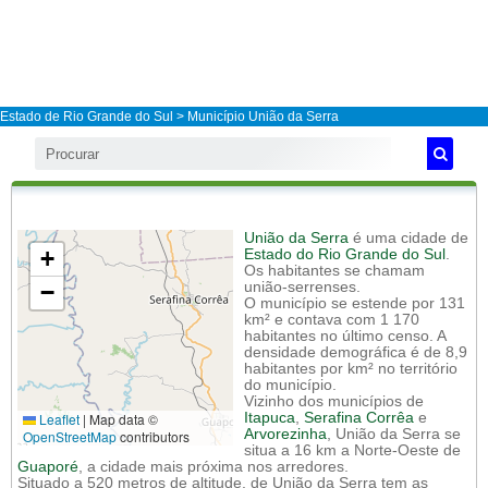
Estado de Rio Grande do Sul
>
Município União da Serra
União da Serra
é uma cidade de
+
Estado do Rio Grande do Sul
.
Os habitantes se chamam
−
união-serrenses.
O município se estende por 131
km² e contava com 1 170
habitantes no último censo. A
densidade demográfica é de 8,9
habitantes por km² no território
do município.
Vizinho dos municípios de
Leaflet
|
Map data ©
Itapuca
,
Serafina Corrêa
e
Arvorezinha
, União da Serra se
OpenStreetMap
contributors
situa a 16 km a Norte-Oeste de
Guaporé
, a cidade mais próxima nos arredores.
Situado a 520 metros de altitude, de União da Serra tem as