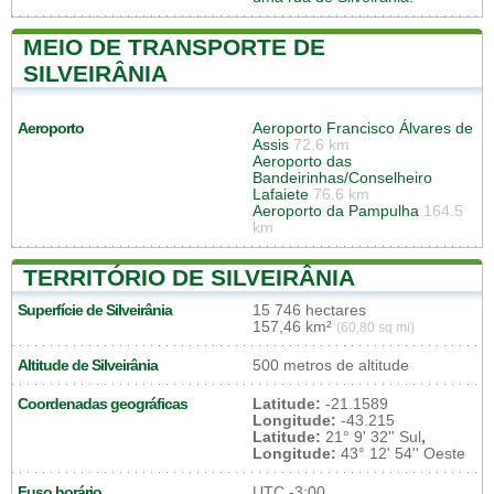
MEIO DE TRANSPORTE DE
SILVEIRÂNIA
Aeroporto
Aeroporto Francisco Álvares de
Assis
72.6 km
Aeroporto das
Bandeirinhas/Conselheiro
Lafaiete
76.6 km
Aeroporto da Pampulha
164.5
km
TERRITÓRIO DE SILVEIRÂNIA
Superfície de Silveirânia
15 746 hectares
157,46 km²
(60,80 sq mi)
Altitude de Silveirânia
500 metros de altitude
Coordenadas geográficas
Latitude:
-21.1589
Longitude:
-43.215
Latitude:
21° 9' 32'' Sul
,
Longitude:
43° 12' 54'' Oeste
Fuso horário
UTC
-3:00