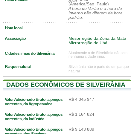
(America/Sao_Paulo)
A hora de Verão e a hora de
Inverno não diferem da hora
padrão.
Hora local
Associação
Mesorregião da Zona da Mata
Microrregião de Ubá
Cidades irmãs do Silveirânia
Atualmente o de Silveirânia não tem
nenhuma cidade irmã.
Parque natural
Silveirânia não é parte de um parque
natural
DADOS ECONÔMICOS DE SILVEIRÂNIA
Valor Adicionado Bruto, a preços
R$ 4 045 947
correntes, da Agropecuária
Valor Adicionado Bruto, a preços
R$ 1 164 824
correntes, da Indústria
Valor Adicionado Bruto, a preços
R$ 9 143 889
correntes, dos Serviços