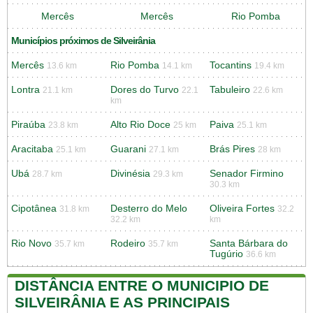
Mercês
Mercês
Rio Pomba
Municípios próximos de Silveirânia
Mercês
Rio Pomba
Tocantins
13.6 km
14.1 km
19.4 km
Lontra
Dores do Turvo
Tabuleiro
21.1 km
22.1
22.6 km
km
Piraúba
Alto Rio Doce
Paiva
23.8 km
25 km
25.1 km
Aracitaba
Guarani
Brás Pires
25.1 km
27.1 km
28 km
Ubá
Divinésia
Senador Firmino
28.7 km
29.3 km
30.3 km
Cipotânea
Desterro do Melo
Oliveira Fortes
31.8 km
32.2
32.2 km
km
Rio Novo
Rodeiro
Santa Bárbara do
35.7 km
35.7 km
Tugúrio
36.6 km
DISTÂNCIA ENTRE O MUNICIPIO DE
SILVEIRÂNIA E AS PRINCIPAIS