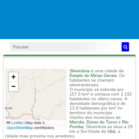
Silveirânia
é uma cidade de
+
Estado do Minas Gerais
. Os
habitantes se chamam
−
silveiranienses.
O município se estende por
157,5 km² e contava com 2 192
habitantes no último censo. A
densidade demográfica é de
13,9 habitantes por km² no
território do município.
Vizinho dos municípios de
Leaflet
|
Map data ©
Mercês
,
Dores do Turvo
e
Rio
Pomba
, Silveirânia se situa a 29
OpenStreetMap
contributors
km a Sul-Oeste de
Ubá
, a
cidade mais próxima nos arredores.