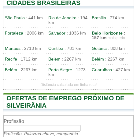
CIDADES BRASILEIRAS
São Paulo
: 441 km
Rio de Janeiro
: 194
Brasília
: 774 km
km
Fortaleza
: 2006 km
Salvador
: 1036 km
Belo Horizonte
:
157 km
mais perto
Manaus
: 2713 km
Curitiba
: 781 km
Goiânia
: 808 km
Recife
: 1712 km
Belém
: 2267 km
Belém
: 2267 km
Belém
: 2267 km
Porto Alegre
: 1273
Guarulhos
: 427 km
km
Distância calculada em linha reta!
OFERTAS DE EMPREGO PRÓXIMO DE
SILVEIRÂNIA
Profissão
Profissão, Palavras-chave, companhia