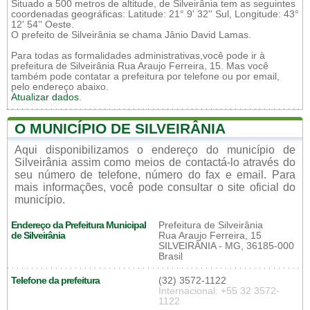
Situado a 500 metros de altitude, de Silveirânia tem as seguintes
coordenadas geográficas: Latitude: 21° 9' 32'' Sul, Longitude: 43°
12' 54'' Oeste.
O prefeito de Silveirânia se chama Jânio David Lamas.
Para todas as formalidades administrativas,você pode ir à
prefeitura de Silveirânia Rua Araujo Ferreira, 15. Mas você
também pode contatar a prefeitura por telefone ou por email,
pelo endereço abaixo.
Atualizar dados
.
O MUNICÍPIO DE SILVEIRÂNIA
Aqui disponibilizamos o endereço do município de
Silveirânia assim como meios de contactá-lo através do
seu número de telefone, número do fax e email. Para
mais informações, você pode consultar o site oficial do
município.
Endereço da Prefeitura Municipal
Prefeitura de Silveirânia
de Silveirânia
Rua Araujo Ferreira, 15
SILVEIRÂNIA - MG, 36185-000
Brasil
Telefone da prefeitura
(32) 3572-1122
Internacional: +55 32 3572-
1122