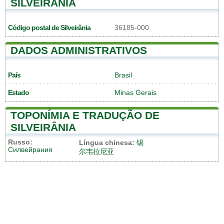
SILVEIRÂNIA
Código postal de Silveirânia
36185-000
DADOS ADMINISTRATIVOS
País
Brasil
Estado
Minas Gerais
TOPONÍMIA E TRADUÇÃO DE
SILVEIRÂNIA
Russo:
Língua chinesa:
锡
Силвейрания
尔韦拉尼亚