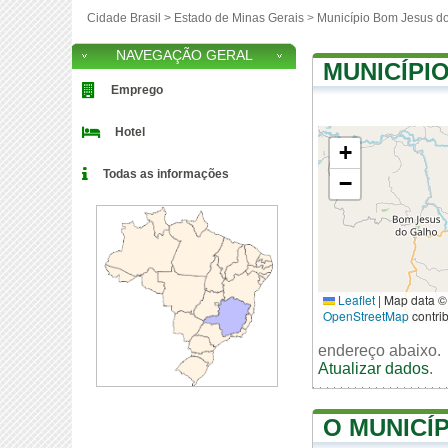
Cidade Brasil >
Estado de Minas Gerais
>
Município Bom Jesus d
NAVEGAÇÃO GERAL
MUNICÍPI
Emprego
Hotel
+
Todas as informações
−
Leaflet
|
Map data ©
OpenStreetMap
contri
endereço abaixo.
Atualizar dados
.
O MUNICÍ