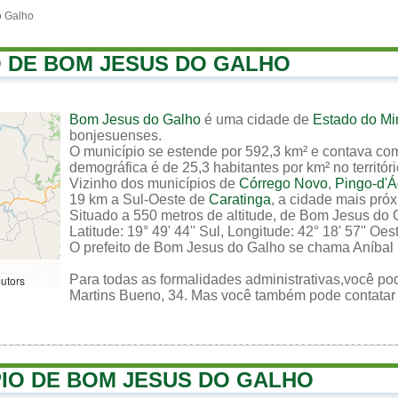
o Galho
O DE BOM JESUS DO GALHO
Bom Jesus do Galho
é uma cidade de
Estado do Mi
bonjesuenses.
O município se estende por 592,3 km² e contava co
demográfica é de 25,3 habitantes por km² no territór
Vizinho dos municípios de
Córrego Novo
,
Pingo-d'
19 km a Sul-Oeste de
Caratinga
, a cidade mais pró
Situado a 550 metros de altitude, de Bom Jesus do
Latitude: 19° 49' 44'' Sul, Longitude: 42° 18' 57'' Oes
O prefeito de Bom Jesus do Galho se chama Aníbal
Para todas as formalidades administrativas,você pod
butors
Martins Bueno, 34. Mas você também pode contatar a 
PIO DE BOM JESUS DO GALHO