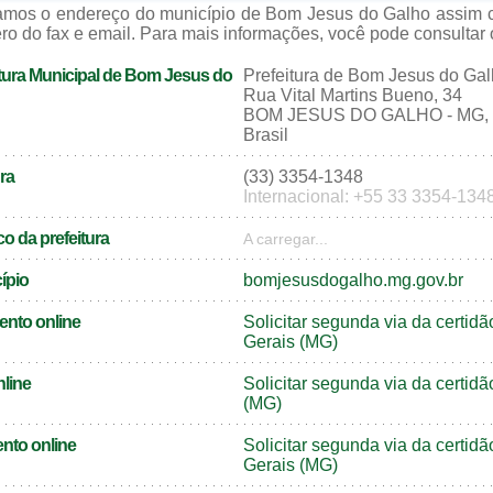
zamos o endereço do município de Bom Jesus do Galho assim 
ro do fax e email. Para mais informações, você pode consultar o 
tura Municipal de Bom Jesus do
Prefeitura de Bom Jesus do Ga
Rua Vital Martins Bueno, 34
BOM JESUS DO GALHO - MG, 
Brasil
ra
(33) 3354-1348
Internacional: +55 33 3354-134
o da prefeitura
A carregar...
cípio
bomjesusdogalho.mg.gov.br
ento online
Solicitar segunda via da certi
Gerais (MG)
nline
Solicitar segunda via da certi
(MG)
nto online
Solicitar segunda via da certi
Gerais (MG)