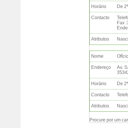
Horário
De 2ª
Contacto
Telef
Fax 
Ender
Atributos
Nasci
Nome
OfÍci
Endereço
Av. S
3534
Horário
De 2ª
Contacto
Telef
Atributos
Nasci
Procure por um ca