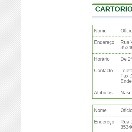
CARTORIO
Nome
OfÍci
Endereço
Rua V
3534
Horário
De 2ª
Contacto
Telef
Fax 
Ender
Atributos
Nasci
Nome
OfÍci
Endereço
Rua J
3534