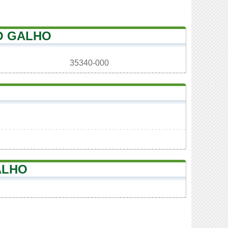
O GALHO
35340-000
ALHO