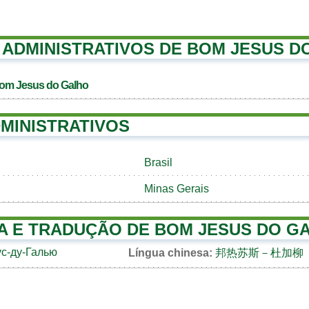
ADMINISTRATIVOS DE BOM JESUS D
Bom Jesus do Galho
MINISTRATIVOS
Brasil
Minas Gerais
A E TRADUÇÃO DE BOM JESUS DO G
с-ду-Галью
Língua chinesa:
邦热苏斯－杜加柳