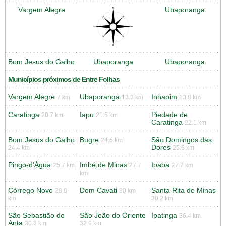
Vargem Alegre
Ubaporanga
Bom Jesus do Galho
Ubaporanga
Ubaporanga
Municípios próximos de Entre Folhas
Vargem Alegre
Ubaporanga
Inhapim
7 km
13.3 km
13.8 km
Caratinga
Iapu
Piedade de
20.7 km
21.5 km
Caratinga
22.1 km
Bom Jesus do Galho
Bugre
São Domingos das
24.5 km
Dores
24.4 km
25.6 km
Pingo-d'Água
Imbé de Minas
Ipaba
25.7 km
27.7
27.7 km
km
Córrego Novo
Dom Cavati
Santa Rita de Minas
28.9
30 km
km
30.2 km
São Sebastião do
São João do Oriente
Ipatinga
36.4 km
Anta
30.3 km
32.9 km