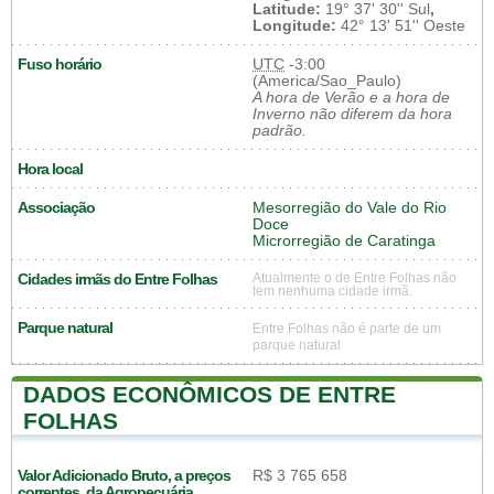
Latitude:
19° 37' 30'' Sul
,
Longitude:
42° 13' 51'' Oeste
Fuso horário
UTC
-3:00
(America/Sao_Paulo)
A hora de Verão e a hora de
Inverno não diferem da hora
padrão.
Hora local
Associação
Mesorregião do Vale do Rio
Doce
Microrregião de Caratinga
Cidades irmãs do Entre Folhas
Atualmente o de Entre Folhas não
tem nenhuma cidade irmã.
Parque natural
Entre Folhas não é parte de um
parque natural
DADOS ECONÔMICOS DE ENTRE
FOLHAS
Valor Adicionado Bruto, a preços
R$ 3 765 658
correntes, da Agropecuária