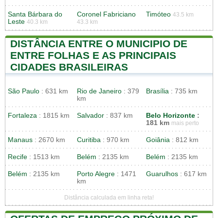
Santa Bárbara do
Coronel Fabriciano
Timóteo
43.5 km
Leste
40.3 km
43.3 km
DISTÂNCIA ENTRE O MUNICIPIO DE
ENTRE FOLHAS E AS PRINCIPAIS
CIDADES BRASILEIRAS
São Paulo
: 631 km
Rio de Janeiro
: 379
Brasília
: 735 km
km
Fortaleza
: 1815 km
Salvador
: 837 km
Belo Horizonte
:
181 km
mais perto
Manaus
: 2670 km
Curitiba
: 970 km
Goiânia
: 812 km
Recife
: 1513 km
Belém
: 2135 km
Belém
: 2135 km
Belém
: 2135 km
Porto Alegre
: 1471
Guarulhos
: 617 km
km
Distância calculada em linha reta!