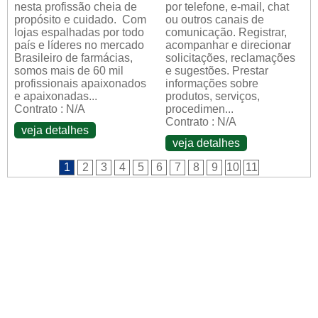
nesta profissão cheia de
por telefone, e-mail, chat
propósito e cuidado. Com
ou outros canais de
lojas espalhadas por todo
comunicação. Registrar,
país e líderes no mercado
acompanhar e direcionar
Brasileiro de farmácias,
solicitações, reclamações
somos mais de 60 mil
e sugestões. Prestar
profissionais apaixonados
informações sobre
e apaixonadas...
produtos, serviços,
Contrato : N/A
procedimen...
Contrato : N/A
veja detalhes
veja detalhes
1
2
3
4
5
6
7
8
9
10
11