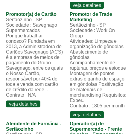
veja detalhes
Promotor(a) de Cartão
Promotor de Trade
Sertãozinho - SP
Marketing
Sociedade : Savegnago
Sertãozinho - SP
Supermercados
Sociedade : Work On
Por que trabalhar
Group
conosco? Fundada em
Atividades: Limpeza e
2013, a Administradora de
organização de gôndolas
Cartões Savegnago (ACS)
Abastecimento de
é a empresa de meios de
gôndolas
pagamento do Grupo
Acompanhamento de
Savegnago, entre os quais
rupturas, preços e estoque
o Nosso Cartão,
Montagem de pontos
responsável por 40% de
extras e ganho de espaço
toda a venda com cartão
em gôndolas Positivação
de crédito da rede...
de materiais de
Contrato : N/A
merchandising Requisitos:
Exper...
veja detalhes
Contrato : 1805 per month
veja detalhes
Atendente de Farmácia -
Operador(a) de
Sertãozinho
Supermercado - Frente