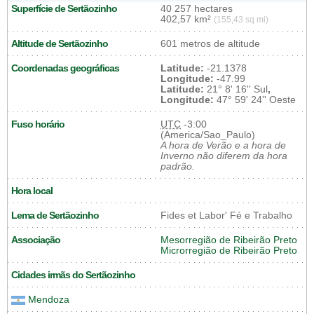
Superfície de Sertãozinho
40 257 hectares
402,57 km²
(155,43 sq mi)
Altitude de Sertãozinho
601 metros de altitude
Coordenadas geográficas
Latitude:
-21.1378
Longitude:
-47.99
Latitude:
21° 8' 16'' Sul
,
Longitude:
47° 59' 24'' Oeste
Fuso horário
UTC
-3:00
(America/Sao_Paulo)
A hora de Verão e a hora de
Inverno não diferem da hora
padrão.
Hora local
Lema de Sertãozinho
Fides et Labor' Fé e Trabalho
Associação
Mesorregião de Ribeirão Preto
Microrregião de Ribeirão Preto
Cidades irmãs do Sertãozinho
Mendoza