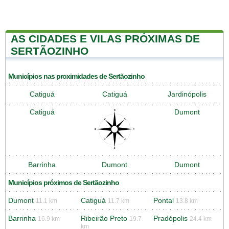
AS CIDADES E VILAS PRÓXIMAS DE
SERTÃOZINHO
Municípios nas proximidades de Sertãozinho
Catiguá
Catiguá
Jardinópolis
Catiguá
Dumont
Barrinha
Dumont
Dumont
Municípios próximos de Sertãozinho
Dumont
Catiguá
Pontal
11.1 km
11.7 km
13.8 km
Barrinha
Ribeirão Preto
Pradópolis
16.9 km
19.7
24.4 km
km