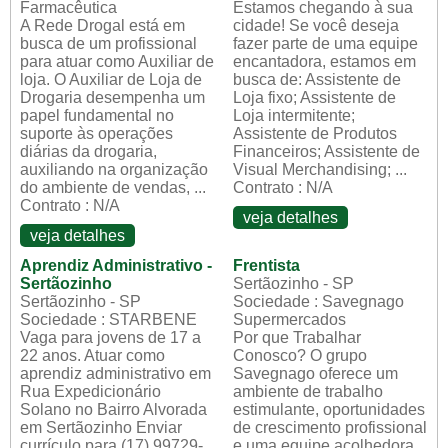
Farmacêutica
Estamos chegando à sua
A Rede Drogal está em
cidade! Se você deseja
busca de um profissional
fazer parte de uma equipe
para atuar como Auxiliar de
encantadora, estamos em
loja. O Auxiliar de Loja de
busca de: Assistente de
Drogaria desempenha um
Loja fixo; Assistente de
papel fundamental no
Loja intermitente;
suporte às operações
Assistente de Produtos
diárias da drogaria,
Financeiros; Assistente de
auxiliando na organização
Visual Merchandising; ...
do ambiente de vendas, ...
Contrato : N/A
Contrato : N/A
veja detalhes
veja detalhes
Aprendiz Administrativo -
Frentista
Sertãozinho
Sertãozinho - SP
Sertãozinho - SP
Sociedade : Savegnago
Sociedade : STARBENE
Supermercados
Vaga para jovens de 17 a
Por que Trabalhar
22 anos. Atuar como
Conosco? O grupo
aprendiz administrativo em
Savegnago oferece um
Rua Expedicionário
ambiente de trabalho
Solano no Bairro Alvorada
estimulante, oportunidades
em Sertãozinho Enviar
de crescimento profissional
currículo para (17) 99729-
e uma equipe acolhedora