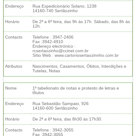
Endereço
Rua Expedicionário Solano, 1238
14160-740 Sertãozinho
Horário
De 2ª a 6ª feira, das 9h às 17h. Sábado, das 8h às
12h.
Contacto
Telefone : 3947-2406
Fax :3942-4910
Endereço electrónico :
rcsertaozinho@ccinet.com.br
Sítio Web : www.cartoriosertaozinnho.com.br
Atributos
Nascimentos, Casamentos, Óbitos, Interdições e
Tutelas, Notas
Nome
1º tabelionato de notas e protesto de letras e
tÍtulos
Endereço
Rua Sebastião Sampaio, 926
14160-600 Sertãozinho
Horário
De 2ª a 6ª feira, das 8h30 às 17h30.
Contacto
Telefone : 3942-3055
Fax :3942-3055