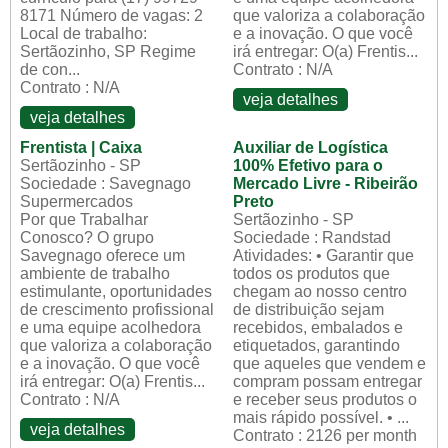
8171 Número de vagas: 2
que valoriza a colaboração
Local de trabalho:
e a inovação. O que você
Sertãozinho, SP Regime
irá entregar: O(a) Frentis...
de con...
Contrato : N/A
Contrato : N/A
veja detalhes
veja detalhes
Frentista | Caixa
Auxiliar de Logística
Sertãozinho - SP
100% Efetivo para o
Sociedade : Savegnago
Mercado Livre - Ribeirão
Supermercados
Preto
Por que Trabalhar
Sertãozinho - SP
Conosco? O grupo
Sociedade : Randstad
Savegnago oferece um
Atividades: • Garantir que
ambiente de trabalho
todos os produtos que
estimulante, oportunidades
chegam ao nosso centro
de crescimento profissional
de distribuição sejam
e uma equipe acolhedora
recebidos, embalados e
que valoriza a colaboração
etiquetados, garantindo
e a inovação. O que você
que aqueles que vendem e
irá entregar: O(a) Frentis...
compram possam entregar
Contrato : N/A
e receber seus produtos o
mais rápido possível. • ...
veja detalhes
Contrato : 2126 per month