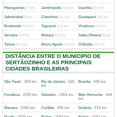
Pitangueiras
Jardinópolis
Guariba
27 km
28.8 km
33.3 km
Jaboticabal
Cravinhos
Guatapará
35 km
36.2 km
39.6 km
Brodowski
Taquaral
Viradouro
40.2 km
42.6 km
42.9 km
Serrana
Motuca
Sales Oliveira
43.3 km
43.4 km
45 km
Taiuva
Morro Agudo
Orlândia
46.1 km
46.5 km
48.7 km
DISTÂNCIA ENTRE O MUNICIPIO DE
SERTÃOZINHO E AS PRINCIPAIS
CIDADES BRASILEIRAS
São Paulo
: 303 km
Rio de Janeiro
: 531
Brasília
: 595 km
km
Fortaleza
: 2192 km
Salvador
: 1354 km
Belo Horizonte
: 444
km
Manaus
: 2395 km
Curitiba
: 495 km
Goiânia
: 515 km
Recife
: 2026 km
Belém
: 2192 km
Belém
: 2192 km