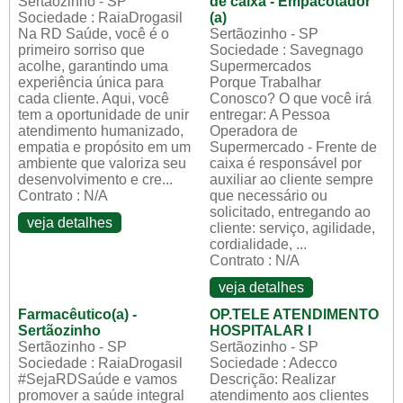
Sertãozinho - SP
de caixa - Empacotador
Sociedade : RaiaDrogasil
(a)
Na RD Saúde, você é o
Sertãozinho - SP
primeiro sorriso que
Sociedade : Savegnago
acolhe, garantindo uma
Supermercados
experiência única para
Porque Trabalhar
cada cliente. Aqui, você
Conosco? O que você irá
tem a oportunidade de unir
entregar: A Pessoa
atendimento humanizado,
Operadora de
empatia e propósito em um
Supermercado - Frente de
ambiente que valoriza seu
caixa é responsável por
desenvolvimento e cre...
auxiliar ao cliente sempre
Contrato : N/A
que necessário ou
solicitado, entregando ao
veja detalhes
cliente: serviço, agilidade,
cordialidade, ...
Contrato : N/A
veja detalhes
Farmacêutico(a) -
OP.TELE ATENDIMENTO
Sertãozinho
HOSPITALAR I
Sertãozinho - SP
Sertãozinho - SP
Sociedade : RaiaDrogasil
Sociedade : Adecco
#SejaRDSaúde e vamos
Descrição: Realizar
promover a saúde integral
atendimento aos clientes