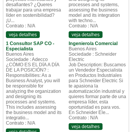
desafiantes? ¿Queres
processes and systems,
trabajar para una empresa
assessing the business
líder en sostenibilidad?
model and its integration
¡U...
with techno...
Contrato : N/A
Contrato : N/A
veja detalhes
veja detalhes
1 Consultor SAP CO -
Ingeniero/a Comercial
Especialista
Buenos Aires
Buenos Aires
Sociedade : Schneider
Sociedade : Adecco
Electric
¿CÓMO ES EL DÍA A DÍA
Job Description: Buscamos
DE LA POSICIÓN? :
un Vendedor Especialista
Responsibilities: As a
en Productos Industriales
Business Analyst, you will
para Schneider Electric Si
be responsible for
te apasiona la
analyzing the organization
automatización industrial y
and designing its
quieres formar parte de una
processes and systems.
empresa líder, esta
This includes assessing
oportunidad es para vos.
the business model and its
En Schneider Ele...
integratio...
Contrato : N/A
Contrato : N/A
veja detalhes
veja detalhes