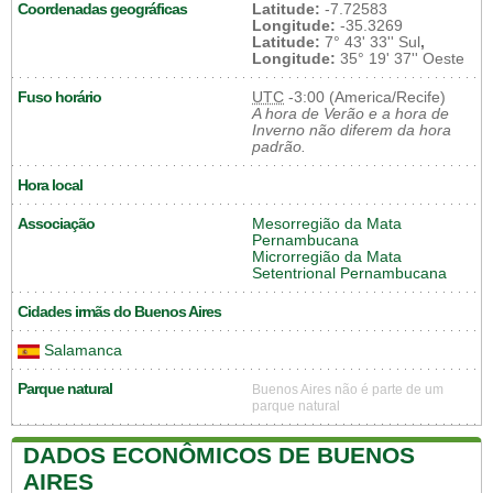
Coordenadas geográficas
Latitude:
-7.72583
Longitude:
-35.3269
Latitude:
7° 43' 33'' Sul
,
Longitude:
35° 19' 37'' Oeste
Fuso horário
UTC
-3:00 (America/Recife)
A hora de Verão e a hora de
Inverno não diferem da hora
padrão.
Hora local
Associação
Mesorregião da Mata
Pernambucana
Microrregião da Mata
Setentrional Pernambucana
Cidades irmãs do Buenos Aires
Salamanca
Parque natural
Buenos Aires não é parte de um
parque natural
DADOS ECONÔMICOS DE BUENOS
AIRES