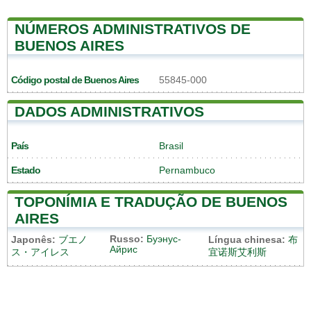
NÚMEROS ADMINISTRATIVOS DE
BUENOS AIRES
Código postal de Buenos Aires
55845-000
DADOS ADMINISTRATIVOS
País
Brasil
Estado
Pernambuco
TOPONÍMIA E TRADUÇÃO DE BUENOS
AIRES
Russo:
Буэнус-
Japonês:
ブエノ
Língua chinesa:
布
Айрис
ス・アイレス
宜诺斯艾利斯