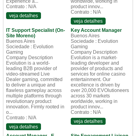
Experience a...
worldwide, working in
Contrato : N/A
product innov...
Contrato : N/A
veja detalhes
veja detalhes
IT Support Specialist (On-
Key Account Manager
Site Moreno)
Buenos Aires
Buenos Aires
Sociedade : Evolution
Sociedade : Evolution
Gaming
Gaming
Company Description
Company Description
Evolution is a market-
Evolution is a world-
leading developer and
leading B2B provider of
provider of products and
video-streamed Live
services for online casino
Dealer gaming, committed
entertainment. Our
to deliver a unique and
excellence is driven by
flawless gameplay across
over 20,000 EVOlutioneers
multiple platforms through
across 30 markets
revolutionary product
worldwide, working in
innovation. Firmly rooted in
product innov...
o...
Contrato : N/A
Contrato : N/A
veja detalhes
veja detalhes
Account Manager - E-
Site Engagement Liaison