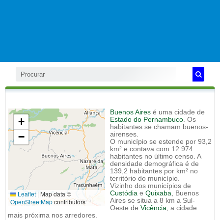
Buenos Aires
é uma cidade de
+
Estado do Pernambuco
. Os
habitantes se chamam buenos-
−
airenses.
O município se estende por 93,2
km² e contava com 12 974
habitantes no último censo. A
densidade demográfica é de
139,2 habitantes por km² no
território do município.
Vizinho dos municípios de
Leaflet
|
Map data ©
Custódia
e
Quixaba
, Buenos
Aires se situa a 8 km a Sul-
OpenStreetMap
contributors
Oeste de
Vicência
, a cidade
mais próxima nos arredores.