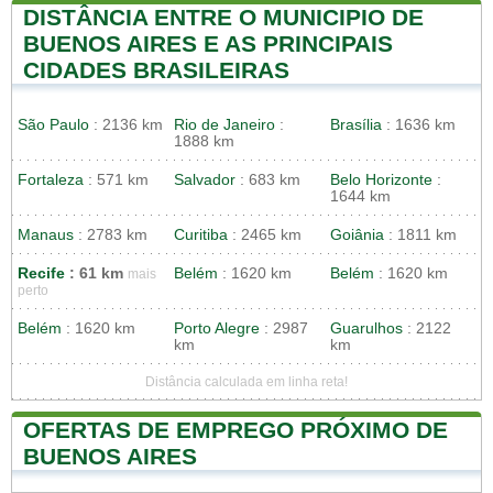
DISTÂNCIA ENTRE O MUNICIPIO DE
BUENOS AIRES E AS PRINCIPAIS
CIDADES BRASILEIRAS
São Paulo
: 2136 km
Rio de Janeiro
:
Brasília
: 1636 km
1888 km
Fortaleza
: 571 km
Salvador
: 683 km
Belo Horizonte
:
1644 km
Manaus
: 2783 km
Curitiba
: 2465 km
Goiânia
: 1811 km
Recife
: 61 km
Belém
: 1620 km
Belém
: 1620 km
mais
perto
Belém
: 1620 km
Porto Alegre
: 2987
Guarulhos
: 2122
km
km
Distância calculada em linha reta!
OFERTAS DE EMPREGO PRÓXIMO DE
BUENOS AIRES