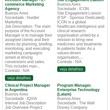
commerce Marketing
Buenos Aires
Agency
Sociedade : ICON
Buenos Aires
Site Engagement Liaison
Sociedade : Hustler
(FSP - Sponsor Dedicated)
Marketing
ICON is a global
Job Description: The main
healthcare intelligence and
purpose of the Account
clinical research
Manager is to manage their
organisation united by a
assigned clients and their
mission to bring new
stores by planning, briefing,
medicines and treatments
monitoring, and executing
to patients faster. As a
marketing campaigns
values-driven
aimed at driving
organisation,...
conversions and sales.
Contrato : N/A
This includes man...
veja detalhes
Contrato : N/A
veja detalhes
Clinical Project Manager
Program Manager,
in Argentina
Enterprise Technology
Buenos Aires
(Latam)
Sociedade : IQVIA
Buenos Aires
Internal Job Description
Sociedade : The Walt
Job Overview Project
Disney Company