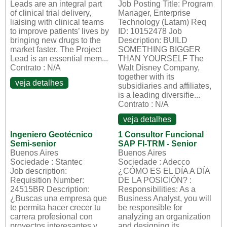
Leads are an integral part
Job Posting Title: Program
of clinical trial delivery,
Manager, Enterprise
liaising with clinical teams
Technology (Latam) Req
to improve patients’ lives by
ID: 10152478 Job
bringing new drugs to the
Description: BUILD
market faster. The Project
SOMETHING BIGGER
Lead is an essential mem...
THAN YOURSELF The
Contrato : N/A
Walt Disney Company,
together with its
veja detalhes
subsidiaries and affiliates,
is a leading diversifie...
Contrato : N/A
veja detalhes
Ingeniero Geotécnico
1 Consultor Funcional
Semi-senior
SAP FI-TRM - Senior
Buenos Aires
Buenos Aires
Sociedade : Stantec
Sociedade : Adecco
Job description:
¿CÓMO ES EL DÍA A DÍA
Requisition Number:
DE LA POSICIÓN? :
24515BR Description:
Responsibilities: As a
¿Buscas una empresa que
Business Analyst, you will
te permita hacer crecer tu
be responsible for
carrera profesional con
analyzing an organization
proyectos interesantes y
and designing its