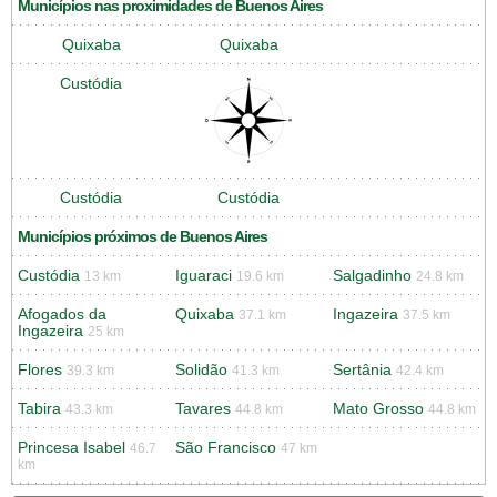
Municípios nas proximidades de Buenos Aires
Quixaba
Quixaba
Custódia
Custódia
Custódia
Municípios próximos de Buenos Aires
Custódia
Iguaraci
Salgadinho
13 km
19.6 km
24.8 km
Afogados da
Quixaba
Ingazeira
37.1 km
37.5 km
Ingazeira
25 km
Flores
Solidão
Sertânia
39.3 km
41.3 km
42.4 km
Tabira
Tavares
Mato Grosso
43.3 km
44.8 km
44.8 km
Princesa Isabel
São Francisco
46.7
47 km
km