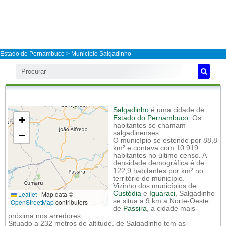
Estado de Pernambuco
>
Município Salgadinho
Salgadinho
é uma cidade de
+
Estado do Pernambuco
. Os
habitantes se chamam
−
salgadinenses.
O município se estende por 88,8
km² e contava com 10 919
habitantes no último censo. A
densidade demográfica é de
122,9 habitantes por km² no
território do município.
Vizinho dos municípios de
Leaflet
|
Map data ©
Custódia
e
Iguaraci
, Salgadinho
se situa a 9 km a Norte-Oeste
OpenStreetMap
contributors
de
Passira
, a cidade mais
próxima nos arredores.
Situado a 232 metros de altitude, de Salgadinho tem as