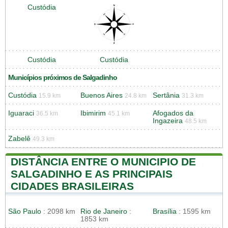
Custódia
Custódia
Custódia
Municípios próximos de Salgadinho
Custódia
Buenos Aires
Sertânia
15.9 km
24.8 km
31.3 km
Iguaraci
Ibimirim
Afogados da
36.5 km
45.1 km
Ingazeira
48.5 km
Zabelê
49.3 km
DISTÂNCIA ENTRE O MUNICIPIO DE
SALGADINHO E AS PRINCIPAIS
CIDADES BRASILEIRAS
São Paulo
: 2098 km
Rio de Janeiro
:
Brasília
: 1595 km
1853 km