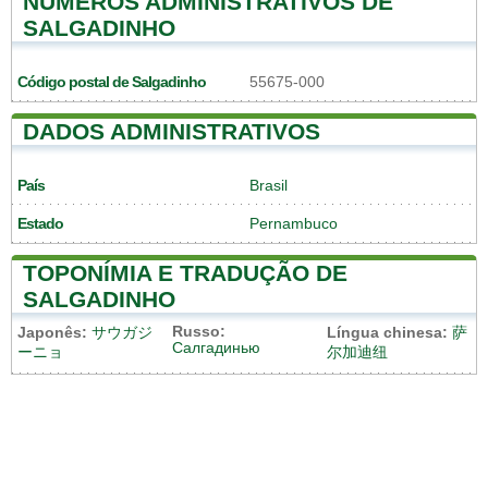
NÚMEROS ADMINISTRATIVOS DE
SALGADINHO
Código postal de Salgadinho
55675-000
DADOS ADMINISTRATIVOS
País
Brasil
Estado
Pernambuco
TOPONÍMIA E TRADUÇÃO DE
SALGADINHO
Russo:
Japonês:
サウガジ
Língua chinesa:
萨
Салгадинью
ーニョ
尔加迪纽