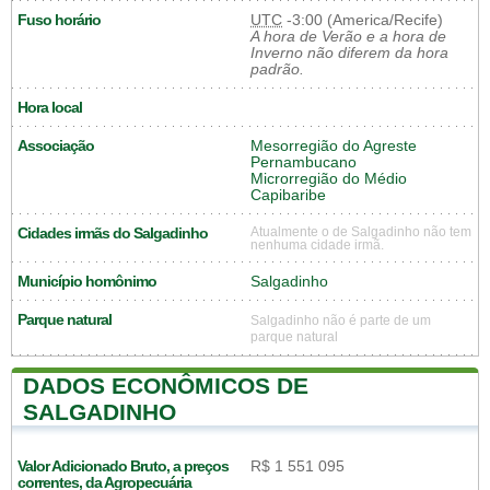
Fuso horário
UTC
-3:00 (America/Recife)
A hora de Verão e a hora de
Inverno não diferem da hora
padrão.
Hora local
Associação
Mesorregião do Agreste
Pernambucano
Microrregião do Médio
Capibaribe
Cidades irmãs do Salgadinho
Atualmente o de Salgadinho não tem
nenhuma cidade irmã.
Município homônimo
Salgadinho
Parque natural
Salgadinho não é parte de um
parque natural
DADOS ECONÔMICOS DE
SALGADINHO
Valor Adicionado Bruto, a preços
R$ 1 551 095
correntes, da Agropecuária