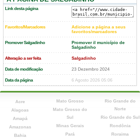
Link desta página
Favoritos/Marcadores
Adicione a página a seus
favoritos/marcadores
Promover Salgadinho
Promover il município de
Salgadinho
Alteração a ser feita
Salgadinho
Data de modificação
23 Dezembro 2024
Data da página
6 Agosto 2026 05:06
Mato Grosso
Rio Grande do
Acre
Norte
Mato Grosso do
Alagoas
Sul
Rio Grande do Sul
Amapá
Minas Gerais
Rondônia
Amazonas
Pará
Roraima
Bahia