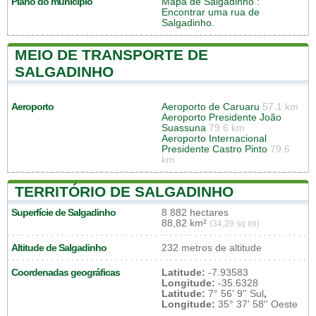
Plano do município
Mapa de Salgadinho
:
Encontrar uma rua de
Salgadinho.
MEIO DE TRANSPORTE DE
SALGADINHO
Aeroporto
Aeroporto de Caruaru
57.1 km
Aeroporto Presidente João
Suassuna
79.6 km
Aeroporto Internacional
Presidente Castro Pinto
79.6
km
TERRITÓRIO DE SALGADINHO
Superfície de Salgadinho
8 882 hectares
88,82 km²
(34,29 sq mi)
Altitude de Salgadinho
232 metros de altitude
Coordenadas geográficas
Latitude:
-7.93583
Longitude:
-35.6328
Latitude:
7° 56' 9'' Sul
,
Longitude:
35° 37' 58'' Oeste