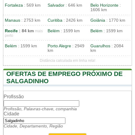
Fortaleza
: 569 km
Salvador
: 646 km
Belo Horizonte
:
1606 km
Manaus
: 2753 km
Curitiba
: 2426 km
Goiânia
: 1770 km
Recife
: 84 km
Belém
: 1599 km
Belém
: 1599 km
mais
perto
Belém
: 1599 km
Porto Alegre
: 2949
Guarulhos
: 2084
km
km
Distância calculada em linha reta!
OFERTAS DE EMPREGO PRÓXIMO DE
SALGADINHO
Profissão
Profissão, Palavras-chave, companhia
Cidade
Cidade, Departamento, Região