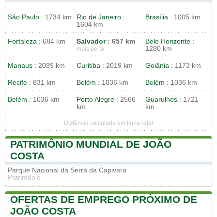
São Paulo
: 1734 km
Rio de Janeiro
:
Brasília
: 1005 km
1604 km
Fortaleza
: 684 km
Salvador
: 657 km
Belo Horizonte
:
1280 km
mais perto
Manaus
: 2039 km
Curitiba
: 2019 km
Goiânia
: 1173 km
Recife
: 831 km
Belém
: 1036 km
Belém
: 1036 km
Belém
: 1036 km
Porto Alegre
: 2566
Guarulhos
: 1721
km
km
Distância calculada em linha reta!
PATRIMÔNIO MUNDIAL DE JOÃO
COSTA
Parque Nacional da Serra da Capivara
Patrimônio
OFERTAS DE EMPREGO PRÓXIMO DE
JOÃO COSTA