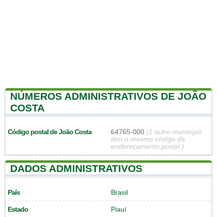
NÚMEROS ADMINISTRATIVOS DE JOÃO
COSTA
Código postal de João Costa
64765-000
(1 outro município
têm o mesmo código de
endereçamento postal.)
DADOS ADMINISTRATIVOS
País
Brasil
Estado
Piauí