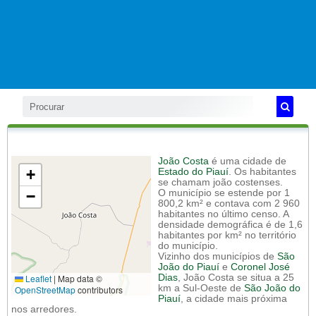
João Costa
é uma cidade de
+
Estado do Piauí
. Os habitantes
se chamam joão costenses.
−
O município se estende por 1
800,2 km² e contava com 2 960
habitantes no último censo. A
densidade demográfica é de 1,6
habitantes por km² no território
do município.
Vizinho dos municípios de
São
João do Piauí
e
Coronel José
Leaflet
|
Map data ©
Dias
, João Costa se situa a 25
km a Sul-Oeste de
São João do
OpenStreetMap
contributors
Piauí
, a cidade mais próxima
nos arredores.