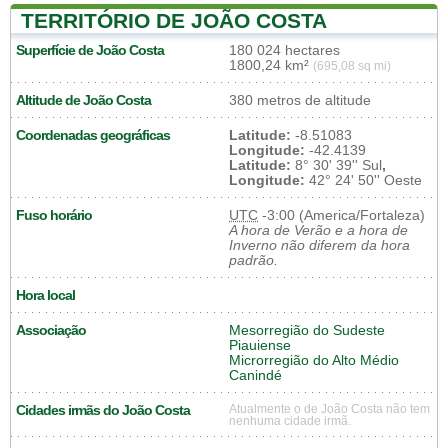
TERRITÓRIO DE JOÃO COSTA
Superfície de João Costa
180 024 hectares
1800,24 km²
(695,08 sq mi)
Altitude de João Costa
380 metros de altitude
Coordenadas geográficas
Latitude:
-8.51083
Longitude:
-42.4139
Latitude:
8° 30' 39'' Sul
,
Longitude:
42° 24' 50'' Oeste
Fuso horário
UTC
-3:00 (America/Fortaleza)
A hora de Verão e a hora de
Inverno não diferem da hora
padrão.
Hora local
Associação
Mesorregião do Sudeste
Piauiense
Microrregião do Alto Médio
Canindé
Cidades irmãs do João Costa
Atualmente o de João Costa não tem
nenhuma cidade irmã.