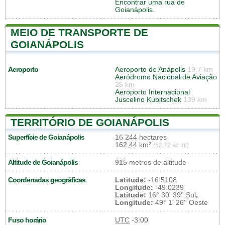
Encontrar uma rua de
Goianápolis.
MEIO DE TRANSPORTE DE
GOIANÁPOLIS
Aeroporto
Aeroporto de Anápolis
19.7 km
Aeródromo Nacional de Aviação
25 km
Aeroporto Internacional
Juscelino Kubitschek
139 km
TERRITÓRIO DE GOIANÁPOLIS
Superfície de Goianápolis
16 244 hectares
162,44 km²
(62,72 sq mi)
Altitude de Goianápolis
915 metros de altitude
Coordenadas geográficas
Latitude:
-16.5108
Longitude:
-49.0239
Latitude:
16° 30' 39'' Sul
,
Longitude:
49° 1' 26'' Oeste
Fuso horário
UTC
-3:00