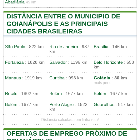
Abadiânia
49 km
DISTÂNCIA ENTRE O MUNICIPIO DE
GOIANÁPOLIS E AS PRINCIPAIS
CIDADES BRASILEIRAS
São Paulo
: 822 km
Rio de Janeiro
: 937
Brasília
: 146 km
km
Fortaleza
: 1828 km
Salvador
: 1196 km
Belo Horizonte
: 658
km
Manaus
: 1919 km
Curitiba
: 993 km
Goiânia
: 30 km
mais perto
Recife
: 1802 km
Belém
: 1677 km
Belém
: 1677 km
Belém
: 1677 km
Porto Alegre
: 1522
Guarulhos
: 817 km
km
Distância calculada em linha reta!
OFERTAS DE EMPREGO PRÓXIMO DE