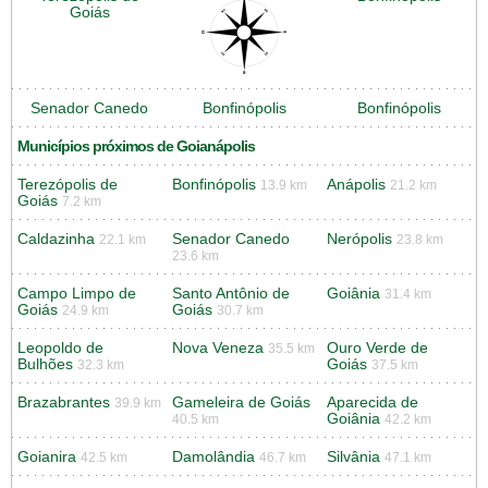
Goiás
Senador Canedo
Bonfinópolis
Bonfinópolis
Municípios próximos de Goianápolis
Terezópolis de
Bonfinópolis
Anápolis
13.9 km
21.2 km
Goiás
7.2 km
Caldazinha
Senador Canedo
Nerópolis
22.1 km
23.8 km
23.6 km
Campo Limpo de
Santo Antônio de
Goiânia
31.4 km
Goiás
Goiás
24.9 km
30.7 km
Leopoldo de
Nova Veneza
Ouro Verde de
35.5 km
Bulhões
Goiás
32.3 km
37.5 km
Brazabrantes
Gameleira de Goiás
Aparecida de
39.9 km
Goiânia
40.5 km
42.2 km
Goianira
Damolândia
Silvânia
42.5 km
46.7 km
47.1 km