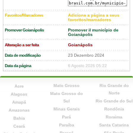
Favoritos/Marcadores
Adicione a página a seus
favoritos/marcadores
Promover Goianápolis
Promover il município de
Goianápolis
Alteração a ser feita
Goianápolis
Data de modificação
23 Dezembro 2024
Data da página
6 Agosto 2026 05:22
Mato Grosso
Rio Grande do
Acre
Norte
Mato Grosso do
Alagoas
Sul
Rio Grande do Sul
Amapá
Minas Gerais
Rondônia
Amazonas
Pará
Roraima
Bahia
Paraíba
Santa Catarina
Ceará
Paraná
São Paulo