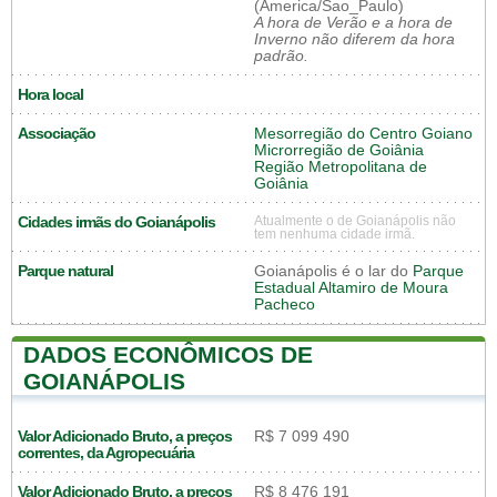
(America/Sao_Paulo)
A hora de Verão e a hora de
Inverno não diferem da hora
padrão.
Hora local
Associação
Mesorregião do Centro Goiano
Microrregião de Goiânia
Região Metropolitana de
Goiânia
Cidades irmãs do Goianápolis
Atualmente o de Goianápolis não
tem nenhuma cidade irmã.
Parque natural
Goianápolis é o lar do
Parque
Estadual Altamiro de Moura
Pacheco
DADOS ECONÔMICOS DE
GOIANÁPOLIS
Valor Adicionado Bruto, a preços
R$ 7 099 490
correntes, da Agropecuária
Valor Adicionado Bruto, a preços
R$ 8 476 191