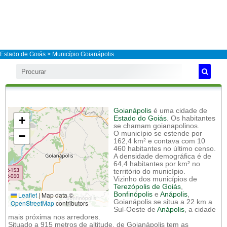
Estado de Goiás
>
Município Goianápolis
Goianápolis
é uma cidade de
+
Estado do Goiás
. Os habitantes
se chamam goianapolinos.
−
O município se estende por
162,4 km² e contava com 10
460 habitantes no último censo.
A densidade demográfica é de
64,4 habitantes por km² no
território do município.
Vizinho dos municípios de
Terezópolis de Goiás
,
Leaflet
|
Map data ©
Bonfinópolis
e
Anápolis
,
Goianápolis se situa a 22 km a
OpenStreetMap
contributors
Sul-Oeste de
Anápolis
, a cidade
mais próxima nos arredores.
Situado a 915 metros de altitude, de Goianápolis tem as