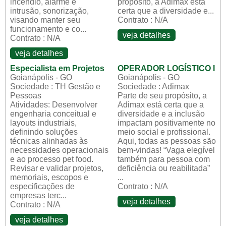
incêndio, alarme e
propósito, a Adimax está
intrusão, sonorização,
certa que a diversidade e...
visando manter seu
Contrato : N/A
funcionamento e co...
veja detalhes
Contrato : N/A
veja detalhes
Especialista em Projetos
OPERADOR LOGÍSTICO I
Goianápolis - GO
Goianápolis - GO
Sociedade : TH Gestão e
Sociedade : Adimax
Pessoas
Parte de seu propósito, a
Atividades: Desenvolver
Adimax está certa que a
engenharia conceitual e
diversidade e a inclusão
layouts industriais,
impactam positivamente no
definindo soluções
meio social e profissional.
técnicas alinhadas às
Aqui, todas as pessoas são
necessidades operacionais
bem-vindas! “Vaga elegível
e ao processo pet food.
também para pessoa com
Revisar e validar projetos,
deficiência ou reabilitada”
memoriais, escopos e
...
especificações de
Contrato : N/A
empresas terc...
veja detalhes
Contrato : N/A
veja detalhes