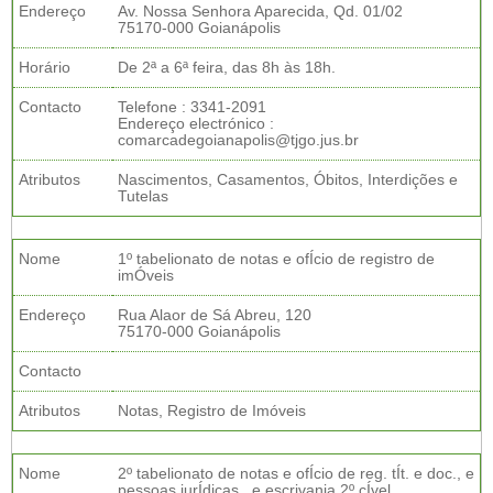
Endereço
Av. Nossa Senhora Aparecida, Qd. 01/02
75170-000 Goianápolis
Horário
De 2ª a 6ª feira, das 8h às 18h.
Contacto
Telefone : 3341-2091
Endereço electrónico :
comarcadegoianapolis@tjgo.jus.br
Atributos
Nascimentos, Casamentos, Óbitos, Interdições e
Tutelas
Nome
1º tabelionato de notas e ofÍcio de registro de
imÓveis
Endereço
Rua Alaor de Sá Abreu, 120
75170-000 Goianápolis
Contacto
Atributos
Notas, Registro de Imóveis
Nome
2º tabelionato de notas e ofÍcio de reg. tÍt. e doc., e
pessoas jurÍdicas., e escrivania 2º cÍvel