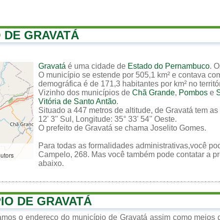
O DE GRAVATÁ
Gravatá
é uma cidade de
Estado do Pernambuco
. 
O município se estende por 505,1 km² e contava co
demográfica é de 171,3 habitantes por km² no territó
Vizinho dos municípios de
Chã Grande
,
Pombos
e
S
Vitória de Santo Antão
.
Situado a 447 metros de altitude, de Gravatá tem as
12' 3'' Sul, Longitude: 35° 33' 54'' Oeste.
O prefeito de Gravatá se chama Joselito Gomes.
Para todas as formalidades administrativas,você pod
Campelo, 268. Mas você também pode contatar a pref
butors
abaixo.
PIO DE GRAVATÁ
zamos o endereço do município de Gravatá assim como meios d