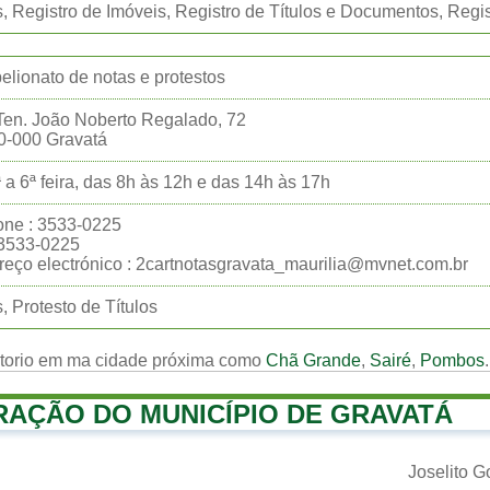
, Registro de Imóveis, Registro de Títulos e Documentos, Regis
belionato de notas e protestos
en. João Noberto Regalado, 72
0-000 Gravatá
 a 6ª feira, das 8h às 12h e das 14h às 17h
one : 3533-0225
:3533-0225
eço electrónico : 2cartnotasgravata_maurilia@mvnet.com.br
, Protesto de Títulos
rtorio em ma cidade próxima como
Chã Grande
,
Sairé
,
Pombos
.
RAÇÃO DO MUNICÍPIO DE GRAVATÁ
Joselito 