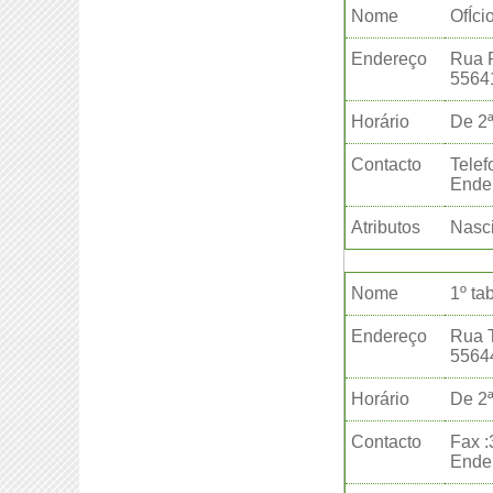
Nome
OfÍci
Endereço
Rua 
5564
Horário
De 2ª
Contacto
Telef
Ender
Atributos
Nasc
Nome
1º ta
Endereço
Rua 
5564
Horário
De 2ª
Contacto
Fax 
Ender