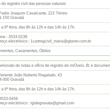
o do registro civil das pessoas naturais
Padre Joaquim Cavalcante, 222 Térreo
1-150 Gravatá
 a 6ª feira, das 8h às 12h e das 14h às 17h.
one : 3533-0238
eço electrónico : 1cartregcivil_maria@gtanet.com.br
imentos, Casamentos, Óbitos
belionato de notas e ofÍcio de registro de imÓveis, tÍt; e docume
Tenente João Noberto Regalado, 43
4-000 Gravatá
 a 6ª feira, das 8h às 12h e das 14h às 17h.
:3533-0456
eço electrónico : rgidegravata@gmail.com