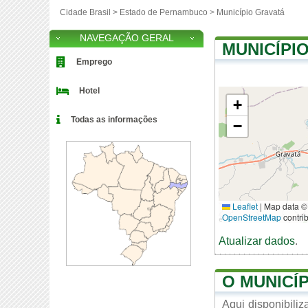
Cidade Brasil >
Estado de Pernambuco
>
Município Gravatá
NAVEGAÇÃO GERAL
MUNICÍPI
Emprego
Hotel
+
Todas as informações
−
Leaflet
|
Map data ©
OpenStreetMap
contri
Atualizar dados
.
O MUNICÍ
Aqui disponibili