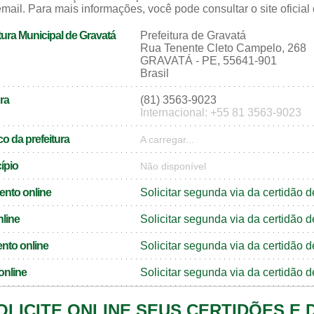
mail. Para mais informações, você pode consultar o site oficial
tura Municipal de Gravatá
Prefeitura de Gravatá
Rua Tenente Cleto Campelo, 268
GRAVATÁ - PE, 55641-901
Brasil
ra
(81) 3563-9023
Internacional: +55 81 3563-9023
o da prefeitura
A carregar...
cípio
Não disponível
ento online
Solicitar segunda via da certidão
nline
Solicitar segunda via da certidão
nto online
Solicitar segunda via da certidã
online
Solicitar segunda via da certidão
OLICITE ONLINE SEUS CERTIDÕES E