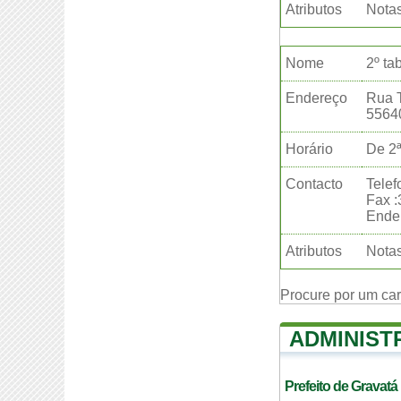
Atributos
Notas
Nome
2º ta
Endereço
Rua T
5564
Horário
De 2ª
Contacto
Telef
Fax 
Ender
Atributos
Notas
Procure por um ca
ADMINIST
Prefeito de Gravatá