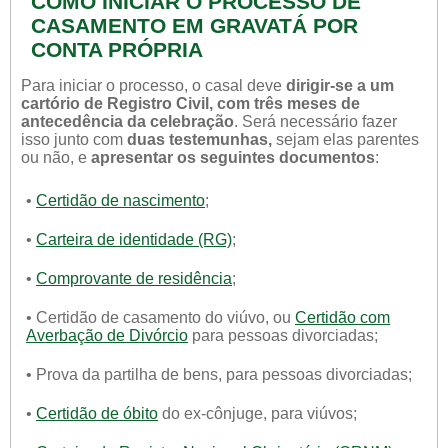
COMO INICIAR O PROCESSO DE
CASAMENTO EM GRAVATÁ POR
CONTA PRÓPRIA
Para iniciar o processo, o casal deve
dirigir-se a um
cartório de Registro Civil, com três meses de
antecedência da celebração
. Será necessário fazer
isso junto com
duas testemunhas,
sejam elas parentes
ou não, e
apresentar os seguintes documentos
:
•
Certidão de nascimento
;
•
Carteira de identidade (RG)
;
•
Comprovante de residência
;
• Certidão de casamento do viúvo, ou
Certidão com
Averbação de Divórcio
para pessoas divorciadas;
• Prova da partilha de bens, para pessoas divorciadas;
•
Certidão de óbito
do ex-cônjuge, para viúvos;