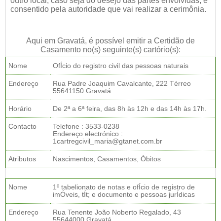
outro local, caso seja do desejo das partes envolvidas, e
consentido pela autoridade que vai realizar a cerimônia.
Aqui em Gravatá, é possível emitir a Certidão de
Casamento no(s) seguinte(s) cartório(s):
Nome
OfÍcio do registro civil das pessoas naturais
Endereço
Rua Padre Joaquim Cavalcante, 222 Térreo
55641150 Gravatá
Horário
De 2ª a 6ª feira, das 8h às 12h e das 14h às 17h.
Contacto
Telefone : 3533-0238
Endereço electrónico :
1cartregcivil_maria@gtanet.com.br
Atributos
Nascimentos, Casamentos, Óbitos
Nome
1º tabelionato de notas e ofÍcio de registro de
imÓveis, tÍt; e documento e pessoas jurÍdicas
Endereço
Rua Tenente João Noberto Regalado, 43
55644000 Gravatá