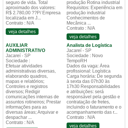
seguro de vida. Total
produção Rotina industrial
aproximado dos valores:
Requisitos: Experiência em
R$ 2.780,00 ??P/ Empresa
produção industrial
localizada em J...
Conhecimentos de
Contrato : N/A
Mecânica ...
Contrato : N/A
veja detalhes
veja detalhes
AUXILIAR
Analista de Logística
ADMINISTRATIVO
Jacareí - SP
Jacareí - SP
Sociedade : Novo
Sociedade :
TempoRH
Efetuar atividades
Dados da vaga: Área
administrativas diversas,
profissional: Logística
elaborando quadros,
Carga horária: De segunda
mapas e relatórios;
à sexta das 07h30 às
Controles e registros
17h30 Responsabilidades
diversos; Redigir
e atribuições: será
comunicações internas de
responsável pela gestão e
assuntos rotineiros; Prestar
contratação de fretes,
informações para as
incluindo o faturamento e o
diversas áreas; Arquivar e
acompanhamento das r...
despachar ...
Contrato : N/A
Contrato : N/A
veja detalhes