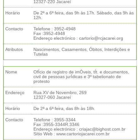
12327-220 Jacareí
Horário
De 2ª a 6ª feira, das 9h às 17h. Sábado, das 9h às
12h.
Contacto
Telefone : 3952-4948
Fax :3952-4948
Endereço electrónico : cartorio@rcjacarei.org
Atributos
Nascimentos, Casamentos, Óbitos, Interdições e
Tutelas
Nome
OfÍcio de registro de imÓveis, tÍt. e documentos,
civil de pessoas jurÍdicas e 3º tabelionato de
protesto
Endereço
Rua XV de Novembro, 269
12327-060 Jacareí
Horário
De 2ª a 6ª feira, das 8h às 18h.
Contacto
Telefone : 3955-3344
Fax :3955-3344R.3346
Endereço electrónico : criajac@bighost.com.br
Sítio Web : www.cartoriojacarei.com.br