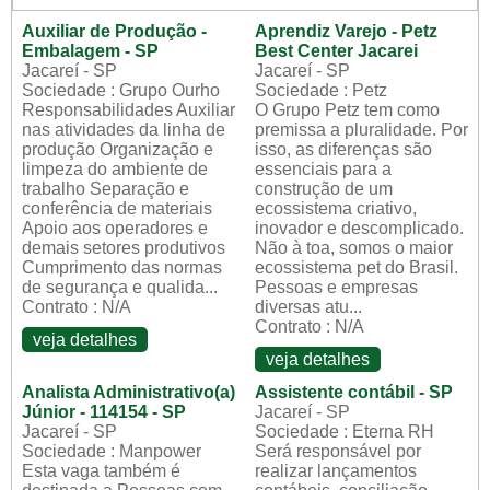
Auxiliar de Produção -
Aprendiz Varejo - Petz
Embalagem - SP
Best Center Jacarei
Jacareí - SP
Jacareí - SP
Sociedade : Grupo Ourho
Sociedade : Petz
Responsabilidades Auxiliar
O Grupo Petz tem como
nas atividades da linha de
premissa a pluralidade. Por
produção Organização e
isso, as diferenças são
limpeza do ambiente de
essenciais para a
trabalho Separação e
construção de um
conferência de materiais
ecossistema criativo,
Apoio aos operadores e
inovador e descomplicado.
demais setores produtivos
Não à toa, somos o maior
Cumprimento das normas
ecossistema pet do Brasil.
de segurança e qualida...
Pessoas e empresas
Contrato : N/A
diversas atu...
Contrato : N/A
veja detalhes
veja detalhes
Analista Administrativo(a)
Assistente contábil - SP
Júnior - 114154 - SP
Jacareí - SP
Jacareí - SP
Sociedade : Eterna RH
Sociedade : Manpower
Será responsável por
Esta vaga também é
realizar lançamentos