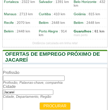
Fortaleza
: 2322 km
Salvador
: 1391 km
Belo Horizonte
: 432
km
Manaus
: 2713 km
Curitiba
: 410 km
Goiânia
: 815 km
Recife
: 2070 km
Belém
: 2448 km
Belém
: 2448 km
Belém
: 2448 km
Porto Alegre
: 914
Guarulhos
: 61 km
km
mais perto
Distância calculada em linha reta!
OFERTAS DE EMPREGO PRÓXIMO DE
JACAREÍ
Profissão
Profissão, Palavras-chave, companhia
Cidade
Cidade, Departamento, Região
PROCURAR