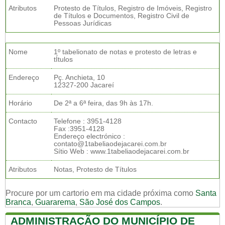
Atributos
Protesto de Títulos, Registro de Imóveis, Registro
de Títulos e Documentos, Registro Civil de
Pessoas Jurídicas
Nome
1º tabelionato de notas e protesto de letras e
tÍtulos
Endereço
Pç. Anchieta, 10
12327-200 Jacareí
Horário
De 2ª a 6ª feira, das 9h às 17h.
Contacto
Telefone : 3951-4128
Fax :3951-4128
Endereço electrónico :
contato@1tabeliaodejacarei.com.br
Sítio Web : www.1tabeliaodejacarei.com.br
Atributos
Notas, Protesto de Títulos
Procure por um cartorio em ma cidade próxima como
Santa
Branca
,
Guararema
,
São José dos Campos
.
ADMINISTRAÇÃO DO MUNICÍPIO DE