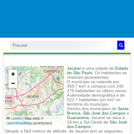
Jacareí
é uma cidade de
Estado
+
do São Paulo
. Os habitantes se
chamam jacareienses.
−
O município se estende por
459,7 km² e contava com 240
275 habitantes no último censo.
A densidade demográfica é de
522,7 habitantes por km² no
território do município.
Vizinho dos municípios de
Santa
Branca
,
São José dos Campos
e
Leaflet
|
Map data ©
Guararema
, Jacareí se situa a
16 km a Sul-Oeste de
São José
OpenStreetMap
contributors
dos Campos
.
Situado a 564 metros de altitude, de Jacareí tem as seguintes