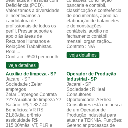
destinada a Pessoas com
contábeis, conciliação
Deficiência (PCD).
bancária e contábil,
Valorizamos a diversidade
classificação e conferência
e incentivamos a
de documentos, apoio na
candidatura de
elaboração de balancetes
profissionais de todos os
e demonstrações
perfil. Prestar suporte e
contábeis, auxílio no
apoio às áreas de
fechamento contábil
Recursos Humanos e
mensal, organização...
Relações Trabalhistas.
Contrato : N/A
Reali...
veja detalhes
Contrato : 6500 per month
veja detalhes
Auxiliar de limpeza - SP
Operador de Produção
Jacareí - SP
Industrial - SP
Sociedade : Zelar
Jacareí - SP
empregos
Sociedade : RHeal
Zelar Empregos Contrata
Consultores
????Auxiliar de limpeza ??
Oportunidade: A Rheal
Salário: R$ 1.837,40
Consultores está em busca
Beneficios: VR R$
de um Operador de
21,80/dia, prêmio
Produção Industrial para
assiduidade R$
atuar na TEKNIA. Funções:
315,00/mês, VT, PLR e
Gerenciar processos de