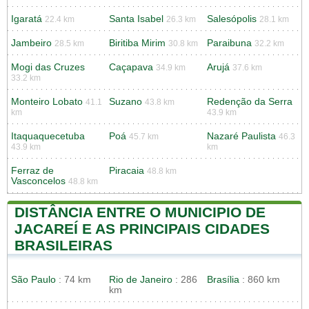
Igaratá
Santa Isabel
Salesópolis
22.4 km
26.3 km
28.1 km
Jambeiro
Biritiba Mirim
Paraibuna
28.5 km
30.8 km
32.2 km
Mogi das Cruzes
Caçapava
Arujá
34.9 km
37.6 km
33.2 km
Monteiro Lobato
Suzano
Redenção da Serra
41.1
43.8 km
km
43.9 km
Itaquaquecetuba
Poá
Nazaré Paulista
45.7 km
46.3
43.9 km
km
Ferraz de
Piracaia
48.8 km
Vasconcelos
48.8 km
DISTÂNCIA ENTRE O MUNICIPIO DE
JACAREÍ E AS PRINCIPAIS CIDADES
BRASILEIRAS
São Paulo
: 74 km
Rio de Janeiro
: 286
Brasília
: 860 km
km