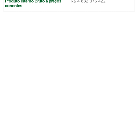
Produto Interno Bruto a preços
R$ 4 832 375 422
correntes