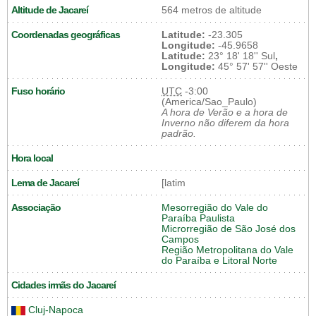
Altitude de Jacareí
564 metros de altitude
Coordenadas geográficas
Latitude:
-23.305
Longitude:
-45.9658
Latitude:
23° 18' 18'' Sul
,
Longitude:
45° 57' 57'' Oeste
Fuso horário
UTC
-3:00
(America/Sao_Paulo)
A hora de Verão e a hora de
Inverno não diferem da hora
padrão.
Hora local
Lema de Jacareí
[latim
Associação
Mesorregião do Vale do
Paraíba Paulista
Microrregião de São José dos
Campos
Região Metropolitana do Vale
do Paraíba e Litoral Norte
Cidades irmãs do Jacareí
Cluj-Napoca