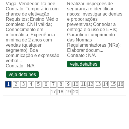
Vaga: Vendedor Trainee
Realizar inspeções de
Contrato: Temporário com
segurança e identificar
chance de efetivação
riscos; Investigar acidentes
Requisitos: Ensino Médio
e propor ações
completo; CNH válida;
preventivas; Controlar a
Conhecimento em
entrega e o uso de EPIs;
informática; Experiência
Garantir o cumprimento
mínima de 2 anos com
das Normas
vendas (qualquer
Regulamentadoras (NRs);
segmento); Boa
Elaborar docum...
comunicação e expressão
Contrato : N/A
verbal...
veja detalhes
Contrato : N/A
veja detalhes
1
2
3
4
5
6
7
8
9
10
11
12
13
14
15
16
17
18
19
20