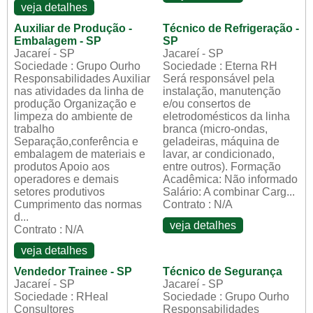
veja detalhes
Auxiliar de Produção -
Técnico de Refrigeração -
Embalagem - SP
SP
Jacareí - SP
Jacareí - SP
Sociedade : Grupo Ourho
Sociedade : Eterna RH
Responsabilidades Auxiliar
Será responsável pela
nas atividades da linha de
instalação, manutenção
produção Organização e
e/ou consertos de
limpeza do ambiente de
eletrodomésticos da linha
trabalho
branca (micro-ondas,
Separação,conferência e
geladeiras, máquina de
embalagem de materiais e
lavar, ar condicionado,
produtos Apoio aos
entre outros). Formação
operadores e demais
Acadêmica: Não informado
setores produtivos
Salário: A combinar Carg...
Cumprimento das normas
Contrato : N/A
d...
veja detalhes
Contrato : N/A
veja detalhes
Vendedor Trainee - SP
Técnico de Segurança
Jacareí - SP
Jacareí - SP
Sociedade : RHeal
Sociedade : Grupo Ourho
Consultores
Responsabilidades