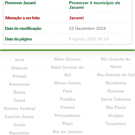
Promover Jacareí
Promover il município de
Jacareí
Alteração a ser feita
Jacareí
Data de modificação
23 Dezembro 2024
Data da página
6 Agosto 2026 05:14
Mato Grosso
Rio Grande do
Acre
Norte
Mato Grosso do
Alagoas
Sul
Rio Grande do Sul
Amapá
Minas Gerais
Rondônia
Amazonas
Pará
Roraima
Bahia
Paraíba
Santa Catarina
Ceará
Paraná
São Paulo
Distrito Federal
Pernambuco
Sergipe
Espírito Santo
Piauí
Tocantins
Goiás
Rio de Janeiro
Maranhão