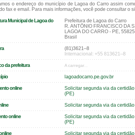
zamos o endereço do município de Lagoa do Carro assim como
do fax e email. Para mais informações, você pode consultar o sit
tura Municipal de Lagoa do
Prefeitura de Lagoa do Carro
R. ANTÔNIO FRANCISCO DA S
LAGOA DO CARRO - PE, 55825
Brasil
ra
(81)3621–8
Internacional: +55 813621–8
o da prefeitura
A carregar...
cípio
lagoadocarro.pe.gov.br
ento online
Solicitar segunda via da certid
(PE)
nline
Solicitar segunda via da certid
nto online
Solicitar segunda via da certi
(PE)
online
Solicitar segunda via da certid