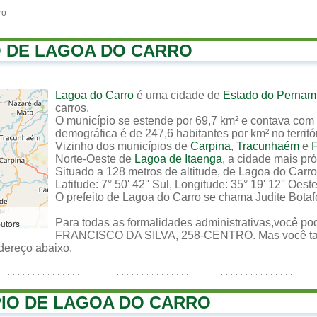
ro
O DE LAGOA DO CARRO
Lagoa do Carro
é uma cidade de
Estado do Perna
carros.
O município se estende por 69,7 km² e contava com 
demográfica é de 247,6 habitantes por km² no territó
Vizinho dos municípios de
Carpina
,
Tracunhaém
e
F
Norte-Oeste de
Lagoa de Itaenga
, a cidade mais pr
Situado a 128 metros de altitude, de Lagoa do Carr
Latitude: 7° 50' 42'' Sul, Longitude: 35° 19' 12'' Oeste
O prefeito de Lagoa do Carro se chama Judite Botaf
Para todas as formalidades administrativas,você po
butors
FRANCISCO DA SILVA, 258-CENTRO. Mas você també
ndereço abaixo.
PIO DE LAGOA DO CARRO