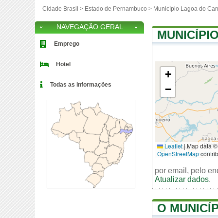
Cidade Brasil >
Estado de Pernambuco
>
Município Lagoa do Car
NAVEGAÇÃO GERAL
MUNICÍPI
Emprego
Hotel
+
Todas as informações
−
Leaflet
|
Map data ©
OpenStreetMap
contri
por email, pelo e
Atualizar dados
.
O MUNICÍ