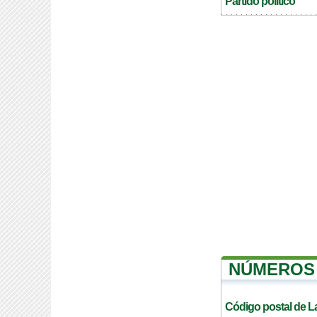
Partido politico
NÚMEROS 
Código postal de L