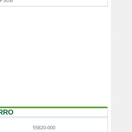
PSDB
ARRO
55820-000