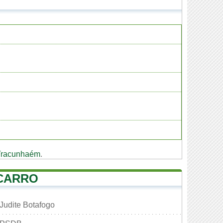
Tracunhaém
.
 CARRO
Judite Botafogo