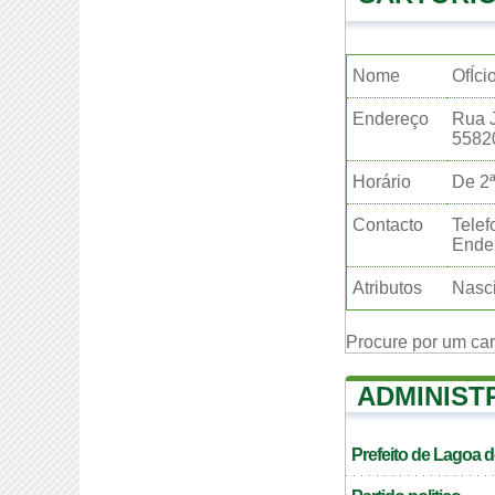
Nome
OfÍci
Endereço
Rua 
5582
Horário
De 2ª
Contacto
Telef
Ender
Atributos
Nasci
Procure por um ca
ADMINIST
Prefeito de Lagoa 