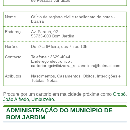
de Pessoas Jurídicas
Nome
OfÍcio de registro civil e tabelionato de notas -
bizarra
Endereço
Av. Paraná, 02
55735-000 Bom Jardim
Horário
De 2ª a 6ª feira, das 7h às 13h.
Contacto
Telefone : 3629-4044
Endereço electrónico :
cartorioregcivilbizarra_rosianelima@hotmail.com
Atributos
Nascimentos, Casamentos, Óbitos, Interdições e
Tutelas, Notas
Procure por um cartorio em ma cidade próxima como
Orobó
,
João Alfredo
,
Umbuzeiro
.
ADMINISTRAÇÃO DO MUNICÍPIO DE
BOM JARDIM