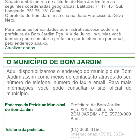
Situado a 504 metros de altitude, de Bom Jardim tem as
seguintes coordenadas geográficas: Latitude: 7° 47' 45'' Sul,
Longitude: 35° 35' 13'' Oeste.
O prefeito de Bom Jardim se chama João Francisco da Silva
Neto.
Para todas as formalidades administrativas,você pode ir à
prefeitura de Bom Jardim Pça. XIX de Julho, s/n. Mas você
também pode contatar a prefeitura por telefone ou por email,
pelo endereço abaixo.
Atualizar dados
.
O MUNICÍPIO DE BOM JARDIM
Aqui disponibilizamos o endereço do município de Bom
Jardim assim como meios de contactá-lo através do seu
número de telefone, número do fax e email. Para mais
informações, você pode consultar o site oficial do
município.
Endereço da Prefeitura Municipal
Prefeitura de Bom Jardim
de Bom Jardim
Pça. XIX de Julho, s/n
BOM JARDIM - PE, 55730-000
Brasil
Telefone da prefeitura
(81) 3638-1156
Internacional: +55 81 3638-