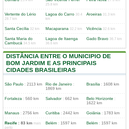
25.8 km
Vertente do Lério
Lagoa do Carro
Aroeiras
30.4
31.3 km
28.7 km
km
Santa Cecília
Macaparana
Vicência
32 km
32.2 km
32.6 km
Santa Maria do
Lagoa de Itaenga
Gado Bravo
36.7 km
Cambucá
34.5 km
36.6 km
DISTÂNCIA ENTRE O MUNICIPIO DE
BOM JARDIM E AS PRINCIPAIS
CIDADES BRASILEIRAS
São Paulo
: 2113 km
Rio de Janeiro
:
Brasília
: 1608 km
1869 km
Fortaleza
: 560 km
Salvador
: 662 km
Belo Horizonte
:
1622 km
Manaus
: 2756 km
Curitiba
: 2442 km
Goiânia
: 1783 km
Recife
: 83 km
Belém
: 1597 km
Belém
: 1597 km
mais
perto