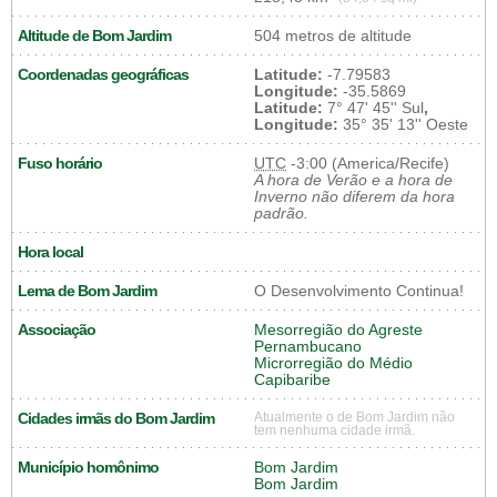
Altitude de Bom Jardim
504 metros de altitude
Coordenadas geográficas
Latitude:
-7.79583
Longitude:
-35.5869
Latitude:
7° 47' 45'' Sul
,
Longitude:
35° 35' 13'' Oeste
Fuso horário
UTC
-3:00 (America/Recife)
A hora de Verão e a hora de
Inverno não diferem da hora
padrão.
Hora local
Lema de Bom Jardim
O Desenvolvimento Continua!
Associação
Mesorregião do Agreste
Pernambucano
Microrregião do Médio
Capibaribe
Cidades irmãs do Bom Jardim
Atualmente o de Bom Jardim não
tem nenhuma cidade irmã.
Município homônimo
Bom Jardim
Bom Jardim