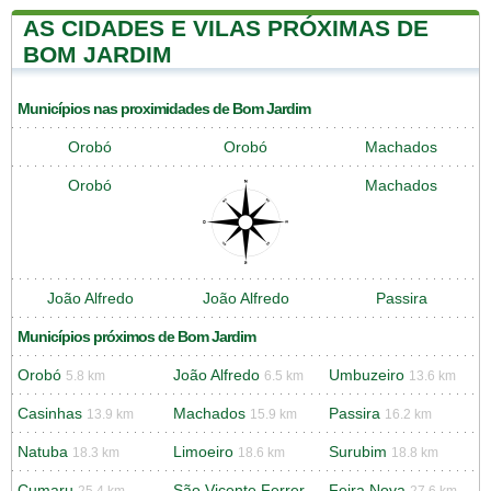
AS CIDADES E VILAS PRÓXIMAS DE
BOM JARDIM
Municípios nas proximidades de Bom Jardim
Orobó
Orobó
Machados
Orobó
Machados
João Alfredo
João Alfredo
Passira
Municípios próximos de Bom Jardim
Orobó
João Alfredo
Umbuzeiro
5.8 km
6.5 km
13.6 km
Casinhas
Machados
Passira
13.9 km
15.9 km
16.2 km
Natuba
Limoeiro
Surubim
18.3 km
18.6 km
18.8 km
Cumaru
São Vicente Ferrer
Feira Nova
25.4 km
27.6 km