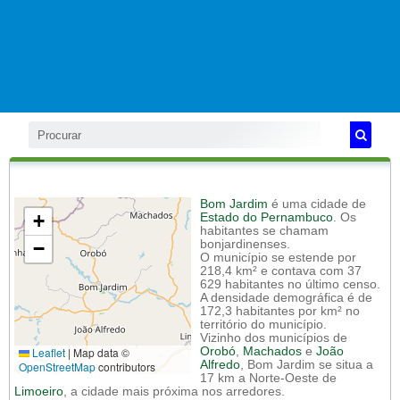
Bom Jardim
é uma cidade de
+
Estado do Pernambuco
. Os
habitantes se chamam
−
bonjardinenses.
O município se estende por
218,4 km² e contava com 37
629 habitantes no último censo.
A densidade demográfica é de
172,3 habitantes por km² no
território do município.
Vizinho dos municípios de
Leaflet
|
Map data ©
Orobó
,
Machados
e
João
Alfredo
, Bom Jardim se situa a
OpenStreetMap
contributors
17 km a Norte-Oeste de
Limoeiro
, a cidade mais próxima nos arredores.