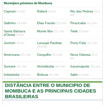
Municípios próximos de Mombuca
Capivari
Rafard
Rio das Pedras
9.4 km
10 km
10.4
km
Saltinho
Elias Fausto
Piracicaba
14.6 km
23.5 km
24.2 km
Santa Bárbara
Monte Mor
Tietê
25.7 km
25.9 km
d'Oeste
25 km
Jumirim
Laranjal Paulista
Porto Feliz
28 km
32.1 km
30.8 km
Americana
Cerquilho
Nova Odessa
32.1 km
32.3 km
32.4
km
Sumaré
Hortolândia
Iracemápolis
33.1 km
36.4 km
39.1 km
Indaiatuba
Boituva
Salto
39.4 km
41.1 km
41.8 km
DISTÂNCIA ENTRE O MUNICIPIO DE
MOMBUCA E AS PRINCIPAIS CIDADES
BRASILEIRAS