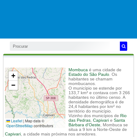
Mombuca
é uma cidade de
+
Estado do São Paulo
. Os
habitantes se chamam
−
mombucanos.
O município se estende por
133,7 km² e contava com 3 266
habitantes no último censo. A
densidade demográfica é de
24,4 habitantes por km² no
território do município.
Vizinho dos municípios de
Rio
Leaflet
|
Map data ©
das Pedras
,
Capivari
e
Santa
Bárbara d'Oeste
, Mombuca se
OpenStreetMap
contributors
situa a 9 km a Norte-Oeste de
Capivari
, a cidade mais próxima nos arredores.