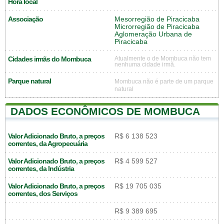
Hora local
Associação
Mesorregião de Piracicaba
Microrregião de Piracicaba
Aglomeração Urbana de
Piracicaba
Cidades irmãs do Mombuca
Atualmente o de Mombuca não tem
nenhuma cidade irmã.
Parque natural
Mombuca não é parte de um parque
natural
DADOS ECONÔMICOS DE MOMBUCA
Valor Adicionado Bruto, a preços
R$ 6 138 523
correntes, da Agropecuária
Valor Adicionado Bruto, a preços
R$ 4 599 527
correntes, da Indústria
Valor Adicionado Bruto, a preços
R$ 19 705 035
correntes, dos Serviços
R$ 9 389 695