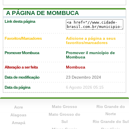
A PÁGINA DE MOMBUCA
Link desta página
Favoritos/Marcadores
Adicione a página a seus
favoritos/marcadores
Promover Mombuca
Promover il município de
Mombuca
Alteração a ser feita
Mombuca
Data de modificação
23 Dezembro 2024
Data da página
6 Agosto 2026 05:15
Mato Grosso
Rio Grande do
Acre
Norte
Mato Grosso do
Alagoas
Sul
Rio Grande do Sul
Amapá