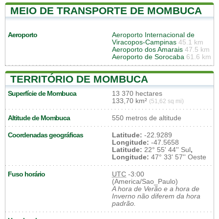
MEIO DE TRANSPORTE DE MOMBUCA
Aeroporto
Aeroporto Internacional de
Viracopos-Campinas
45.1 km
Aeroporto dos Amarais
47.5 km
Aeroporto de Sorocaba
61.6 km
TERRITÓRIO DE MOMBUCA
Superfície de Mombuca
13 370 hectares
133,70 km²
(51,62 sq mi)
Altitude de Mombuca
550 metros de altitude
Coordenadas geográficas
Latitude:
-22.9289
Longitude:
-47.5658
Latitude:
22° 55' 44'' Sul
,
Longitude:
47° 33' 57'' Oeste
Fuso horário
UTC
-3:00
(America/Sao_Paulo)
A hora de Verão e a hora de
Inverno não diferem da hora
padrão.