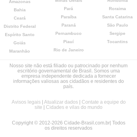
Minas Gerais
Rondônia
Amazonas
Pará
Roraima
Bahia
Paraíba
Santa Catarina
Ceará
Paraná
São Paulo
Distrito Federal
Pernambuco
Sergipe
Espírito Santo
Piauí
Tocantins
Goiás
Rio de Janeiro
Maranhão
Nosso site não está filiado ou patrocinado por nenhum
escritório governamental de Brasil. Somos uma
empresa independente dedicada a fornecer
informações valiosas aos cidadãos e residentes do
país.
Avisos legais
|
Atualizar dados
|
Contate a equipe do
site
|
Cidades e vilas do mundo
Copyright © 2012-2026 Cidade-Brasil.com.br| Todos
os direitos reservados