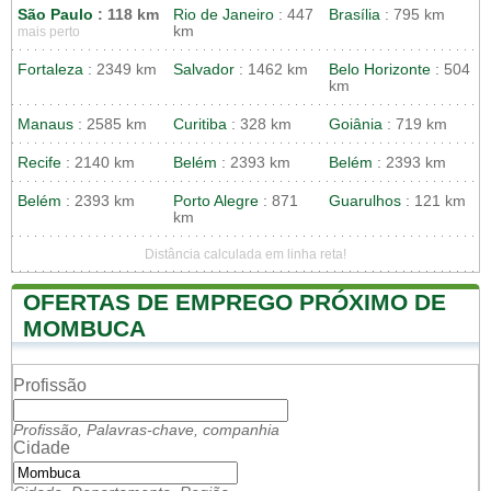
São Paulo
: 118 km
Rio de Janeiro
: 447
Brasília
: 795 km
km
mais perto
Fortaleza
: 2349 km
Salvador
: 1462 km
Belo Horizonte
: 504
km
Manaus
: 2585 km
Curitiba
: 328 km
Goiânia
: 719 km
Recife
: 2140 km
Belém
: 2393 km
Belém
: 2393 km
Belém
: 2393 km
Porto Alegre
: 871
Guarulhos
: 121 km
km
Distância calculada em linha reta!
OFERTAS DE EMPREGO PRÓXIMO DE
MOMBUCA
Profissão
Profissão, Palavras-chave, companhia
Cidade