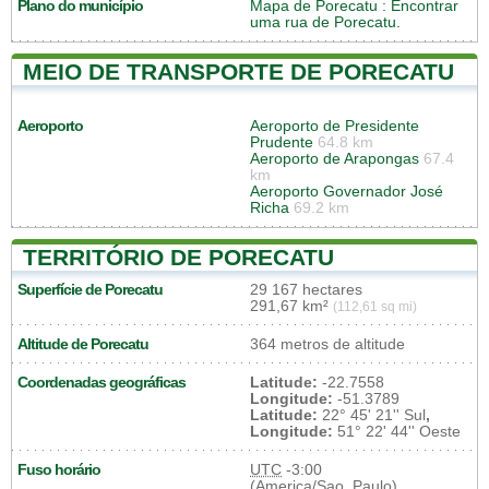
Plano do município
Mapa de Porecatu
: Encontrar
uma rua de Porecatu.
MEIO DE TRANSPORTE DE PORECATU
Aeroporto
Aeroporto de Presidente
Prudente
64.8 km
Aeroporto de Arapongas
67.4
km
Aeroporto Governador José
Richa
69.2 km
TERRITÓRIO DE PORECATU
Superfície de Porecatu
29 167 hectares
291,67 km²
(112,61 sq mi)
Altitude de Porecatu
364 metros de altitude
Coordenadas geográficas
Latitude:
-22.7558
Longitude:
-51.3789
Latitude:
22° 45' 21'' Sul
,
Longitude:
51° 22' 44'' Oeste
Fuso horário
UTC
-3:00
(America/Sao_Paulo)