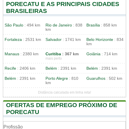
PORECATU E AS PRINCIPAIS CIDADES
BRASILEIRAS
São Paulo
: 494 km
Rio de Janeiro
: 838
Brasília
: 858 km
km
Fortaleza
: 2531 km
Salvador
: 1741 km
Belo Horizonte
: 834
km
Manaus
: 2380 km
Curitiba
: 367 km
Goiânia
: 714 km
mais perto
Recife
: 2406 km
Belém
: 2391 km
Belém
: 2391 km
Belém
: 2391 km
Porto Alegre
: 810
Guarulhos
: 502 km
km
Distância calculada em linha reta!
OFERTAS DE EMPREGO PRÓXIMO DE
PORECATU
Profissão