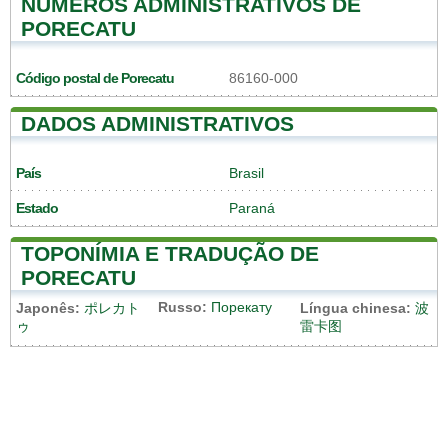
NÚMEROS ADMINISTRATIVOS DE
PORECATU
Código postal de Porecatu
86160-000
DADOS ADMINISTRATIVOS
País
Brasil
Estado
Paraná
TOPONÍMIA E TRADUÇÃO DE
PORECATU
Russo:
Порекату
Japonês:
ポレカト
Língua chinesa:
波
ゥ
雷卡图