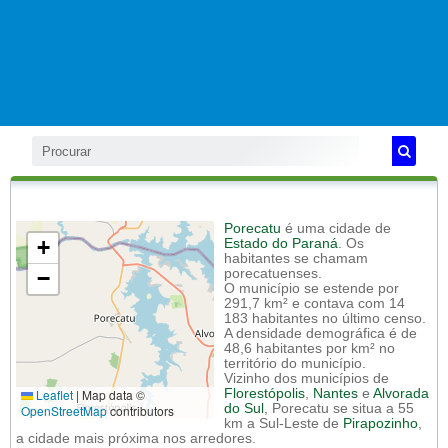
Porecatu
é uma cidade de
+
Estado do Paraná
. Os
habitantes se chamam
−
porecatuenses.
O município se estende por
291,7 km² e contava com 14
183 habitantes no último censo.
A densidade demográfica é de
48,6 habitantes por km² no
território do município.
Vizinho dos municípios de
Leaflet
|
Map data ©
Florestópolis
,
Nantes
e
Alvorada
do Sul
, Porecatu se situa a 55
OpenStreetMap
contributors
km a Sul-Leste de
Pirapozinho
,
a cidade mais próxima nos arredores.