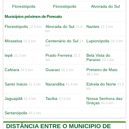
Florestópolis
Florestópolis
Alvorada do Sul
Municípios próximos de Porecatu
Florestópolis
Alvorada do Sul
Nantes
12.6 km
15.9
22.1 km
km
Miraselva
Centenário do Sul
Lupionópolis
22.5 km
24
28.3 km
km
Iepê
Prado Ferreira
Bela Vista do
31.2 km
32.3
Paraíso
km
33.2 km
Cafeara
Guaraci
Primeiro de Maio
34.5 km
36.2 km
38.1 km
Santo Inácio
Narandiba
Estrela do Norte
41.3 km
41.4 km
41.8
km
Jaguapitã
Taciba
Nossa Senhora das
42.4 km
42.8 km
Graças
44.4 km
Sertanópolis
49.2 km
DISTÂNCIA ENTRE O MUNICIPIO DE