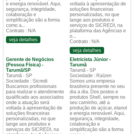
e energia renovável. Aqui,
voltada à apresentação de
segurança, integridade,
soluções financeiras
colaboração e
personalizadas, no que
simplificação são a forma
tange aos produtos e
como a...
serviços do SICREDI, na
Contrato : N/A
plataforma das Agências e
o...
veja detalhes
Contrato : N/A
veja detalhes
Gerente de Negócios
Eletricista Júnior -
(Pessoa Física) -
Tarumã
Tarumã/SP
Tarumã - SP
Tarumã - SP
Sociedade : Raízen
Sociedade : Sicredi
Somos uma empresa
Buscamos profissionais
brasileira presente no seu
para realizar o atendimento
dia a dia. Dos postos e
qualificado aos associados
produtos Shell, sempre no
onde a atuação será
seu caminho, até a
voltada à apresentação de
produção de açúcar, etanol
soluções financeiras
e energia renovável. Aqui,
personalizadas, no que
segurança, integridade,
tange aos produtos e
colaboração e
serviços do SICREDI, na
simplificação são a forma