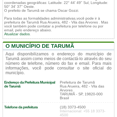
coordenadas geográficas: Latitude: 22° 44' 49'' Sul, Longitude:
50° 34' 37'' Oeste.
O prefeito de Tarumã se chama Oscar Gozzi.
Para todas as formalidades administrativas,você pode ir à
prefeitura de Tarumã Rua Arueira, 482 - Vila das Arvores . Mas
você também pode contatar a prefeitura por telefone ou por
email, pelo endereço abaixo.
Atualizar dados
.
O MUNICÍPIO DE TARUMÃ
Aqui disponibilizamos o endereço do município de
Tarumã assim como meios de contactá-lo através do seu
número de telefone, número do fax e email. Para mais
informações, você pode consultar o site oficial do
município.
Endereço da Prefeitura Municipal
Prefeitura de Tarumã
de Tarumã
Rua Arueira, 482 - Vila das
Arvores
TARUMÃ - SP, 19820-000
Brasil
Telefone da prefeitura
(18) 3373-4500
Internacional: +55 18 3373-
4500