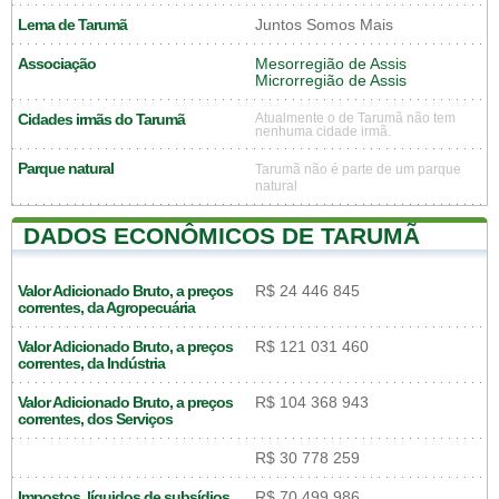
Lema de Tarumã
Juntos Somos Mais
Associação
Mesorregião de Assis
Microrregião de Assis
Cidades irmãs do Tarumã
Atualmente o de Tarumã não tem
nenhuma cidade irmã.
Parque natural
Tarumã não é parte de um parque
natural
DADOS ECONÔMICOS DE TARUMÃ
Valor Adicionado Bruto, a preços
R$ 24 446 845
correntes, da Agropecuária
Valor Adicionado Bruto, a preços
R$ 121 031 460
correntes, da Indústria
Valor Adicionado Bruto, a preços
R$ 104 368 943
correntes, dos Serviços
R$ 30 778 259
Impostos, líquidos de subsídios,
R$ 70 499 986