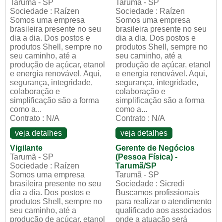
Tarumã - SP
Tarumã - SP
Sociedade : Raízen
Sociedade : Raízen
Somos uma empresa
Somos uma empresa
brasileira presente no seu
brasileira presente no seu
dia a dia. Dos postos e
dia a dia. Dos postos e
produtos Shell, sempre no
produtos Shell, sempre no
seu caminho, até a
seu caminho, até a
produção de açúcar, etanol
produção de açúcar, etanol
e energia renovável. Aqui,
e energia renovável. Aqui,
segurança, integridade,
segurança, integridade,
colaboração e
colaboração e
simplificação são a forma
simplificação são a forma
como a...
como a...
Contrato : N/A
Contrato : N/A
veja detalhes
veja detalhes
Vigilante
Gerente de Negócios
Tarumã - SP
(Pessoa Física) -
Sociedade : Raízen
Tarumã/SP
Somos uma empresa
Tarumã - SP
brasileira presente no seu
Sociedade : Sicredi
dia a dia. Dos postos e
Buscamos profissionais
produtos Shell, sempre no
para realizar o atendimento
seu caminho, até a
qualificado aos associados
produção de açúcar, etanol
onde a atuação será