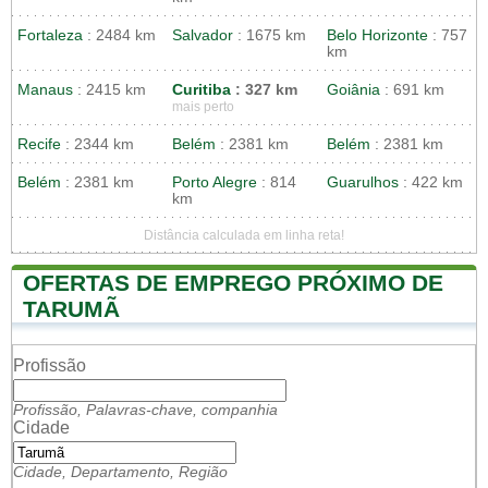
Fortaleza
: 2484 km
Salvador
: 1675 km
Belo Horizonte
: 757
km
Manaus
: 2415 km
Curitiba
: 327 km
Goiânia
: 691 km
mais perto
Recife
: 2344 km
Belém
: 2381 km
Belém
: 2381 km
Belém
: 2381 km
Porto Alegre
: 814
Guarulhos
: 422 km
km
Distância calculada em linha reta!
OFERTAS DE EMPREGO PRÓXIMO DE
TARUMÃ
Profissão
Profissão, Palavras-chave, companhia
Cidade
Cidade, Departamento, Região