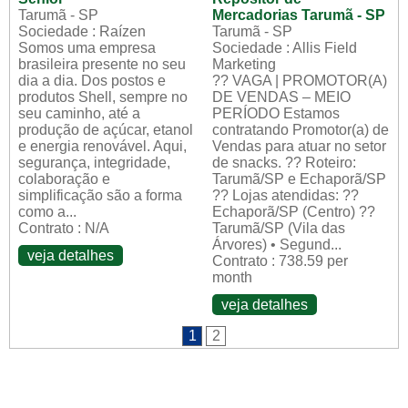
Tarumã - SP
Mercadorias Tarumã - SP
Sociedade : Raízen
Tarumã - SP
Somos uma empresa
Sociedade : Allis Field
brasileira presente no seu
Marketing
dia a dia. Dos postos e
?? VAGA | PROMOTOR(A)
produtos Shell, sempre no
DE VENDAS – MEIO
seu caminho, até a
PERÍODO Estamos
produção de açúcar, etanol
contratando Promotor(a) de
e energia renovável. Aqui,
Vendas para atuar no setor
segurança, integridade,
de snacks. ?? Roteiro:
colaboração e
Tarumã/SP e Echaporã/SP
simplificação são a forma
?? Lojas atendidas: ??
como a...
Echaporã/SP (Centro) ??
Contrato : N/A
Tarumã/SP (Vila das
Árvores) • Segund...
veja detalhes
Contrato : 738.59 per
month
veja detalhes
1
2