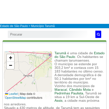
Estado de São Paulo
>
Município Tarumã
Tarumã
é uma cidade de
Estado
+
do São Paulo
. Os habitantes se
chamam tarumaenses.
−
O município se estende por
303,2 km² e contava com 15
183 habitantes no último censo.
A densidade demográfica é de
50,1 habitantes por km² no
território do município.
Vizinho dos municípios de
Maracaí
,
Cândido Mota
e
Leaflet
|
Map data ©
Pedrinhas Paulista
, Tarumã se
situa a 19 km a Sul-Oeste de
OpenStreetMap
contributors
Assis
, a cidade mais próxima
nos arredores.
Situado a 430 metros de altitude, de Tarumã tem as seguintes