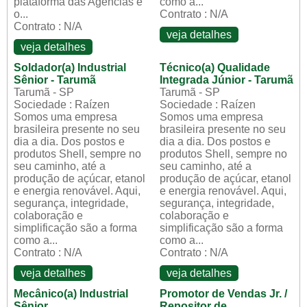
plataforma das Agências e
como a...
o...
Contrato : N/A
Contrato : N/A
veja detalhes
veja detalhes
Soldador(a) Industrial
Técnico(a) Qualidade
Sênior - Tarumã
Integrada Júnior - Tarumã
Tarumã - SP
Tarumã - SP
Sociedade : Raízen
Sociedade : Raízen
Somos uma empresa
Somos uma empresa
brasileira presente no seu
brasileira presente no seu
dia a dia. Dos postos e
dia a dia. Dos postos e
produtos Shell, sempre no
produtos Shell, sempre no
seu caminho, até a
seu caminho, até a
produção de açúcar, etanol
produção de açúcar, etanol
e energia renovável. Aqui,
e energia renovável. Aqui,
segurança, integridade,
segurança, integridade,
colaboração e
colaboração e
simplificação são a forma
simplificação são a forma
como a...
como a...
Contrato : N/A
Contrato : N/A
veja detalhes
veja detalhes
Mecânico(a) Industrial
Promotor de Vendas Jr. /
Sênior
Repositor de