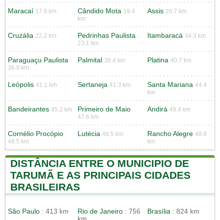
Maracaí
Cândido Mota
Assis
17.9 km
19.4
20.7 km
km
Cruzália
Pedrinhas Paulista
Itambaracá
22.2 km
34.3 km
23.1 km
Paraguaçu Paulista
Palmital
Platina
38.4 km
40.7 km
36.9 km
Leópolis
Sertaneja
Santa Mariana
41.1 km
41.3 km
44.4
km
Bandeirantes
Primeiro de Maio
Andirá
45.2 km
48.4 km
47.6 km
Cornélio Procópio
Lutécia
Rancho Alegre
48.5 km
48.9
48.5 km
km
DISTÂNCIA ENTRE O MUNICIPIO DE
TARUMÃ E AS PRINCIPAIS CIDADES
BRASILEIRAS
São Paulo
: 413 km
Rio de Janeiro
: 756
Brasília
: 824 km
km