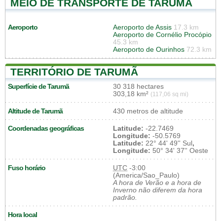
MEIO DE TRANSPORTE DE TARUMÃ
Aeroporto
Aeroporto de Assis
17.3 km
Aeroporto de Cornélio Procópio
45.3 km
Aeroporto de Ourinhos
72.3 km
TERRITÓRIO DE TARUMÃ
Superfície de Tarumã
30 318 hectares
303,18 km²
(117,06 sq mi)
Altitude de Tarumã
430 metros de altitude
Coordenadas geográficas
Latitude:
-22.7469
Longitude:
-50.5769
Latitude:
22° 44' 49'' Sul
,
Longitude:
50° 34' 37'' Oeste
Fuso horário
UTC
-3:00
(America/Sao_Paulo)
A hora de Verão e a hora de
Inverno não diferem da hora
padrão.
Hora local