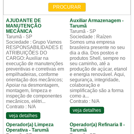
PROCURAR
AJUDANTE DE
Auxiliar Armazenagem -
MANUTENÇÃO
Tarumã
MECÂNICA
Tarumã - SP
Tarumã - SP
Sociedade : Raízen
Sociedade : Grupo Vamos
Somos uma empresa
RESPONSABILIDADES E
brasileira presente no seu
ATRIBUIÇÕES DO
dia a dia. Dos postos e
CARGO: Auxiliar na
produtos Shell, sempre no
execução de manutenções
seu caminho, até a
preventivas e corretivas em
produção de açúcar, etanol
empilhadeiras, conforme
e energia renovável. Aqui,
orientação dos mecânicos;
segurança, integridade,
Apoiar na desmontagem,
colaboração e
montagem, limpeza e
simplificação são a forma
inspeção de componentes
como a...
mecânicos, elétri...
Contrato : N/A
Contrato : N/A
veja detalhes
veja detalhes
Operador(a) Limpeza
Operador(a) Refinaria II -
Operativa - Tarumã
Tarumã