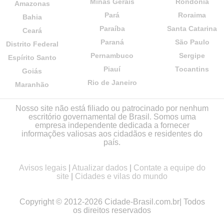
Minas Gerais
Rondônia
Amazonas
Pará
Roraima
Bahia
Paraíba
Santa Catarina
Ceará
Paraná
São Paulo
Distrito Federal
Pernambuco
Sergipe
Espírito Santo
Piauí
Tocantins
Goiás
Rio de Janeiro
Maranhão
Nosso site não está filiado ou patrocinado por nenhum
escritório governamental de Brasil. Somos uma
empresa independente dedicada a fornecer
informações valiosas aos cidadãos e residentes do
país.
Avisos legais
|
Atualizar dados
|
Contate a equipe do
site
|
Cidades e vilas do mundo
Copyright © 2012-2026 Cidade-Brasil.com.br| Todos
os direitos reservados