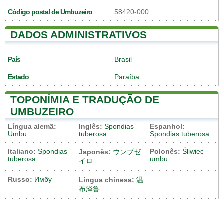
Código postal de Umbuzeiro
58420-000
DADOS ADMINISTRATIVOS
País
Brasil
Estado
Paraíba
TOPONÍMIA E TRADUÇÃO DE
UMBUZEIRO
Língua alemã:
Inglês:
Spondias
Espanhol:
Umbu
tuberosa
Spondias tuberosa
Italiano:
Spondias
Polonês:
Śliwiec
Japonês:
ウンブゼ
tuberosa
umbu
イロ
Russo:
Имбу
Língua chinesa:
温
布泽鲁