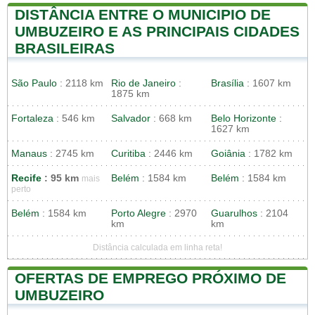
DISTÂNCIA ENTRE O MUNICIPIO DE
UMBUZEIRO E AS PRINCIPAIS CIDADES
BRASILEIRAS
São Paulo
: 2118 km
Rio de Janeiro
:
Brasília
: 1607 km
1875 km
Fortaleza
: 546 km
Salvador
: 668 km
Belo Horizonte
:
1627 km
Manaus
: 2745 km
Curitiba
: 2446 km
Goiânia
: 1782 km
Recife
: 95 km
Belém
: 1584 km
Belém
: 1584 km
mais
perto
Belém
: 1584 km
Porto Alegre
: 2970
Guarulhos
: 2104
km
km
Distância calculada em linha reta!
OFERTAS DE EMPREGO PRÓXIMO DE
UMBUZEIRO