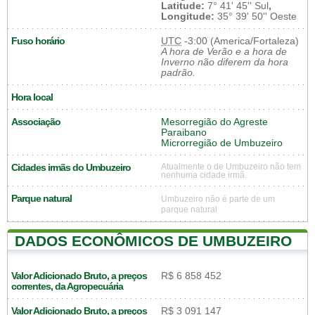
Latitude:
7° 41' 45'' Sul
,
Longitude:
35° 39' 50'' Oeste
Fuso horário
UTC
-3:00 (America/Fortaleza)
A hora de Verão e a hora de
Inverno não diferem da hora
padrão.
Hora local
Associação
Mesorregião do Agreste
Paraibano
Microrregião de Umbuzeiro
Cidades irmãs do Umbuzeiro
Atualmente o de Umbuzeiro não tem
nenhuma cidade irmã.
Parque natural
Umbuzeiro não é parte de um
parque natural
DADOS ECONÔMICOS DE UMBUZEIRO
Valor Adicionado Bruto, a preços
R$ 6 858 452
correntes, da Agropecuária
Valor Adicionado Bruto, a preços
R$ 3 091 147