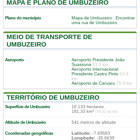
MAPA E PLANO DE UMBUZEIRO
Plano do município
Mapa de Umbuzeiro
: Encontrar
uma rua de Umbuzeiro.
MEIO DE TRANSPORTE DE
UMBUZEIRO
Aeroporto
Aeroporto Presidente João
Suassuna
53.9 km
Aeroporto Internacional
Presidente Castro Pinto
53.9
km
Aeroporto de Caruaru
75.9 km
TERRITÓRIO DE UMBUZEIRO
Superfície de Umbuzeiro
18 133 hectares
181,33 km²
(70,01 sq mi)
Altitude de Umbuzeiro
541 metros de altitude
Coordenadas geográficas
Latitude:
-7.69583
Longitude:
-35.6639