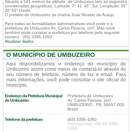
Situado a 541 metros de altitude, de Umbuzeiro tem as seguintes
coordenadas geográficas: Latitude: 7° 41' 45'' Sul, Longitude: 35°
39' 50'' Oeste.
O prefeito de Umbuzeiro se chama José Nivaldo de Araújo.
Para todas as formalidades administrativas,você pode ir à
prefeitura de Umbuzeiro Av. Carlos Pessoa, s/nº. Mas você
também pode contatar a prefeitura por telefone pelo seguinte
número : (83) 3395-1050
Atualizar dados
.
O MUNICÍPIO DE UMBUZEIRO
Aqui disponibilizamos o endereço do município de
Umbuzeiro assim como meios de contactá-lo através do
seu número de telefone, número do fax e email. Para
mais informações, você pode consultar o site oficial do
município.
Endereço da Prefeitura Municipal
Prefeitura de Umbuzeiro
de Umbuzeiro
Av. Carlos Pessoa, s/nº
UMBUZEIRO - PB, 58497-000
Brasil
Telefone da prefeitura
(83) 3395-1050
Internacional: +55 83 3395-
1050