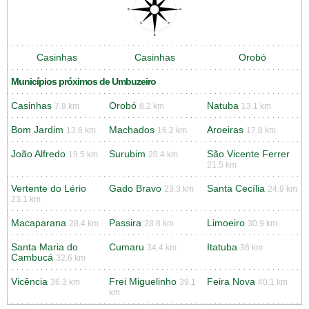
Casinhas
Casinhas
Orobó
Municípios próximos de Umbuzeiro
Casinhas
Orobó
Natuba
7.8 km
8.2 km
13.1 km
Bom Jardim
Machados
Aroeiras
13.6 km
16.2 km
17.8 km
João Alfredo
Surubim
São Vicente Ferrer
19.5 km
20.4 km
21.5 km
Vertente do Lério
Gado Bravo
Santa Cecília
23.3 km
24.9 km
23.1 km
Macaparana
Passira
Limoeiro
28.4 km
28.8 km
30.9 km
Santa Maria do
Cumaru
Itatuba
34.4 km
36 km
Cambucá
32.6 km
Vicência
Frei Miguelinho
Feira Nova
36.3 km
39.1
40.1 km
km