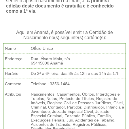
ser feito após o nascimento da criança.
A primeira
edição deste documento é gratuita e é conhecido
como a 1ª via
.
Aqui em Anamã, é possível emitir a Certidão de
Nascimento no(s) seguinte(s) cartório(s):
Nome
OfÍcio Único
Endereço
Rua. Álvaro Maia, s/n
69445000 Anamã
Horário
De 2ª a 6ª feira, das 8h às 12h e das 14h às 17h.
Contacto
Telefone : 3356-1484
Atributos
Nascimentos, Casamentos, Óbitos, Interdições e
Tutelas, Notas, Protesto de Títulos, Registro de
Imóveis, Registro Civil de Pessoas Jurídicas, Cível,
Criminal, Contador, Partidor, Distribuidor, Infância e
Juventude, Juizado Especial Cível, Juizado
Especial Criminal, Fazenda Pública, Família,
Execuções Penais, Júri, Acidentes de Tabalho,
Acidentes de Trânsito, Registros Públicos,
Distribuidor Extrajudicial