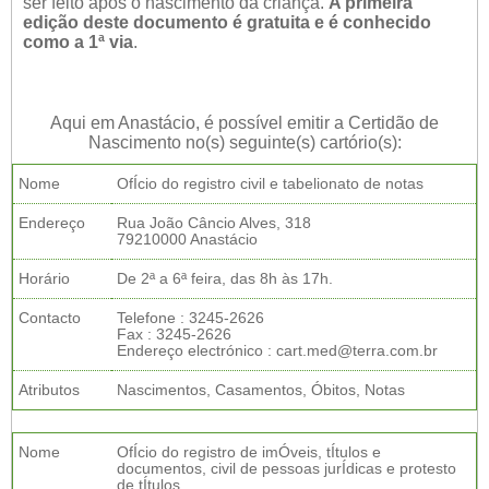
ser feito após o nascimento da criança.
A primeira
edição deste documento é gratuita e é conhecido
como a 1ª via
.
Aqui em Anastácio, é possível emitir a Certidão de
Nascimento no(s) seguinte(s) cartório(s):
Nome
OfÍcio do registro civil e tabelionato de notas
Endereço
Rua João Câncio Alves, 318
79210000 Anastácio
Horário
De 2ª a 6ª feira, das 8h às 17h.
Contacto
Telefone : 3245-2626
Fax : 3245-2626
Endereço electrónico : cart.med@terra.com.br
Atributos
Nascimentos, Casamentos, Óbitos, Notas
Nome
OfÍcio do registro de imÓveis, tÍtulos e
documentos, civil de pessoas jurÍdicas e protesto
de tÍtulos