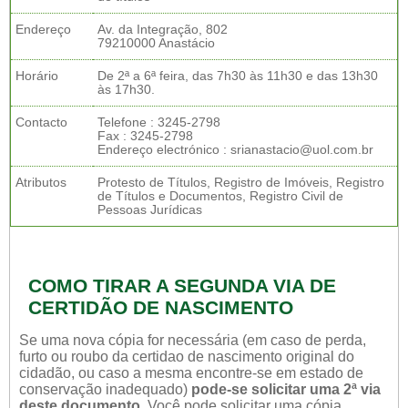
Endereço
Av. da Integração, 802
79210000 Anastácio
Horário
De 2ª a 6ª feira, das 7h30 às 11h30 e das 13h30
às 17h30.
Contacto
Telefone : 3245-2798
Fax : 3245-2798
Endereço electrónico : srianastacio@uol.com.br
Atributos
Protesto de Títulos, Registro de Imóveis, Registro
de Títulos e Documentos, Registro Civil de
Pessoas Jurídicas
COMO TIRAR A SEGUNDA VIA DE
CERTIDÃO DE NASCIMENTO
Se uma nova cópia for necessária (em caso de perda,
furto ou roubo da certidao de nascimento original do
cidadão, ou caso a mesma encontre-se em estado de
conservação inadequado)
pode-se solicitar uma 2ª via
deste documento.
Você pode solicitar uma cópia