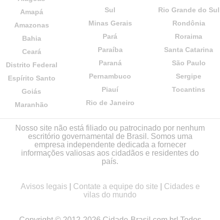
Sul
Rio Grande do Sul
Amapá
Minas Gerais
Rondônia
Amazonas
Pará
Roraima
Bahia
Paraíba
Santa Catarina
Ceará
Paraná
São Paulo
Distrito Federal
Pernambuco
Sergipe
Espírito Santo
Piauí
Tocantins
Goiás
Rio de Janeiro
Maranhão
Nosso site não está filiado ou patrocinado por nenhum
escritório governamental de Brasil. Somos uma
empresa independente dedicada a fornecer
informações valiosas aos cidadãos e residentes do
país.
Avisos legais
|
Contate a equipe do site
|
Cidades e
vilas do mundo
Copyright © 2012-2026 Cidade-Brasil.com.br| Todos