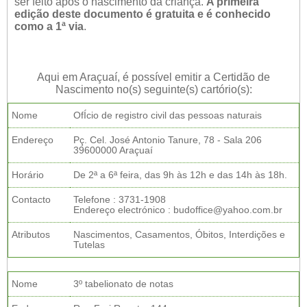
ser feito após o nascimento da criança.
A primeira
edição deste documento é gratuita e é conhecido
como a 1ª via
.
Aqui em Araçuaí, é possível emitir a Certidão de
Nascimento no(s) seguinte(s) cartório(s):
Nome
OfÍcio de registro civil das pessoas naturais
Endereço
Pç. Cel. José Antonio Tanure, 78 - Sala 206
39600000 Araçuaí
Horário
De 2ª a 6ª feira, das 9h às 12h e das 14h às 18h.
Contacto
Telefone : 3731-1908
Endereço electrónico : budoffice@yahoo.com.br
Atributos
Nascimentos, Casamentos, Óbitos, Interdições e
Tutelas
Nome
3º tabelionato de notas