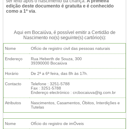
ser feito após o nascimento da criança.
A primeira
edição deste documento é gratuita e é conhecido
como a 1ª via
.
Aqui em Bocaiúva, é possível emitir a Certidão de
Nascimento no(s) seguinte(s) cartório(s):
Nome
OfÍcio de registro civil das pessoas naturais
Endereço
Rua Heberth de Souza, 300
39390000 Bocaiúva
Horário
De 2ª a 6ª feira, das 8h às 17h.
Contacto
Telefone : 3251-5788
Fax : 3251-5788
Endereço electrónico : crcbocaiuva@ig.com.br
Atributos
Nascimentos, Casamentos, Óbitos, Interdições e
Tutelas
Nome
OfÍcio do registro de imÓveis