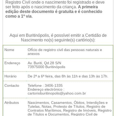
Registro Civil onde o nascimento foi registrado e deve
ser feito após o nascimento da criança.
A primeira
edição deste documento é gratuita e é conhecido
como a 1ª via
.
Aqui em Buritinópolis, é possível emitir a Certidão de
Nascimento no(s) seguinte(s) cartório(s):
Nome
OfÍcio de registro civil das pessoas naturais e
anexos
Endereço
Av. Buriti, Qd.28 S/N
73975000 Buritinópolis
Horário
De 2ª a 6ª feira, das 8h às 11h e das 13h às 17h.
Contacto
Telefone : 3406-1335
Endereço electrónico :
cartorioburitinopolis@yahoo.com.br
Atributos
Nascimentos, Casamentos, Óbitos, Interdições e
Tutelas, Notas, Protesto de Títulos, Registro de
Contratos Marítimos, Registro de Imóveis, Registro
de Títulos e Documentos, Registro Civil de