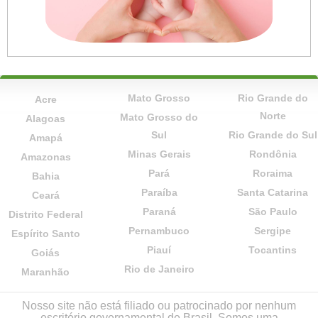
Mato Grosso
Rio Grande do
Acre
Norte
Mato Grosso do
Alagoas
Sul
Rio Grande do Sul
Amapá
Minas Gerais
Rondônia
Amazonas
Pará
Roraima
Bahia
Paraíba
Santa Catarina
Ceará
Paraná
São Paulo
Distrito Federal
Pernambuco
Sergipe
Espírito Santo
Piauí
Tocantins
Goiás
Rio de Janeiro
Maranhão
Nosso site não está filiado ou patrocinado por nenhum
escritório governamental de Brasil. Somos uma