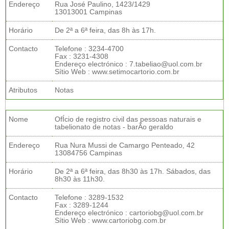
Endereço
Rua José Paulino, 1423/1429
13013001 Campinas
Horário
De 2ª a 6ª feira, das 8h às 17h.
Contacto
Telefone : 3234-4700
Fax : 3231-4308
Endereço electrónico : 7.tabeliao@uol.com.br
Sítio Web : www.setimocartorio.com.br
Atributos
Notas
Nome
OfÍcio de registro civil das pessoas naturais e
tabelionato de notas - barÃo geraldo
Endereço
Rua Nura Mussi de Camargo Penteado, 42
13084756 Campinas
Horário
De 2ª a 6ª feira, das 8h30 às 17h. Sábados, das
8h30 às 11h30.
Contacto
Telefone : 3289-1532
Fax : 3289-1244
Endereço electrónico : cartoriobg@uol.com.br
Sítio Web : www.cartoriobg.com.br