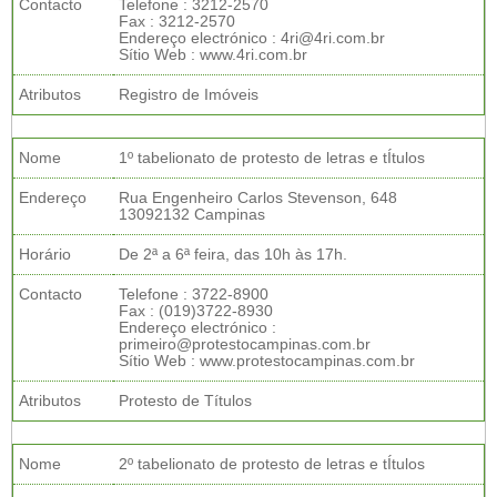
Contacto
Telefone : 3212-2570
Fax : 3212-2570
Endereço electrónico : 4ri@4ri.com.br
Sítio Web : www.4ri.com.br
Atributos
Registro de Imóveis
Nome
1º tabelionato de protesto de letras e tÍtulos
Endereço
Rua Engenheiro Carlos Stevenson, 648
13092132 Campinas
Horário
De 2ª a 6ª feira, das 10h às 17h.
Contacto
Telefone : 3722-8900
Fax : (019)3722-8930
Endereço electrónico :
primeiro@protestocampinas.com.br
Sítio Web : www.protestocampinas.com.br
Atributos
Protesto de Títulos
Nome
2º tabelionato de protesto de letras e tÍtulos