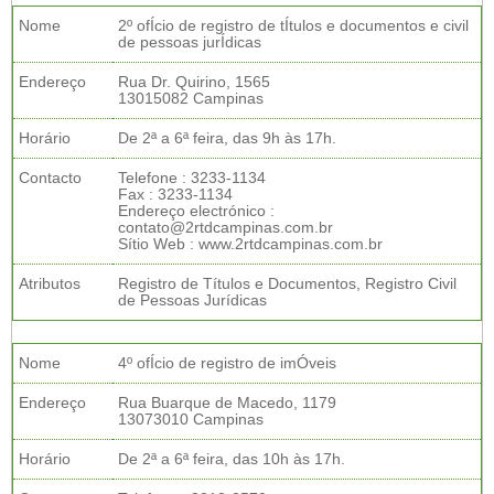
Nome
2º ofÍcio de registro de tÍtulos e documentos e civil
de pessoas jurÍdicas
Endereço
Rua Dr. Quirino, 1565
13015082 Campinas
Horário
De 2ª a 6ª feira, das 9h às 17h.
Contacto
Telefone : 3233-1134
Fax : 3233-1134
Endereço electrónico :
contato@2rtdcampinas.com.br
Sítio Web : www.2rtdcampinas.com.br
Atributos
Registro de Títulos e Documentos, Registro Civil
de Pessoas Jurídicas
Nome
4º ofÍcio de registro de imÓveis
Endereço
Rua Buarque de Macedo, 1179
13073010 Campinas
Horário
De 2ª a 6ª feira, das 10h às 17h.