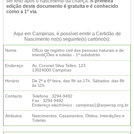
ser feito após o nascimento da criança.
A primeira
edição deste documento é gratuita e é conhecido
como a 1ª via
.
Aqui em Campinas, é possível emitir a Certidão de
Nascimento no(s) seguinte(s) cartório(s):
Nome
OfÍcio de registro civil das pessoas naturais e de
interdiÇÕes e tutelas - 1º subdistrito
Endereço
Av. Coronel Silva Telles, 123
13024000 Campinas
Horário
De 2ª a 6ª feira, das 9h às 17h. Sábados: das 8h
às 11h.
Contacto
Telefone : 3294-9492
Fax : 3294-9492
Endereço electrónico : campinas1@arpensp.org.br
Atributos
Nascimentos, Casamentos, Óbitos, Interdições e
Tutelas