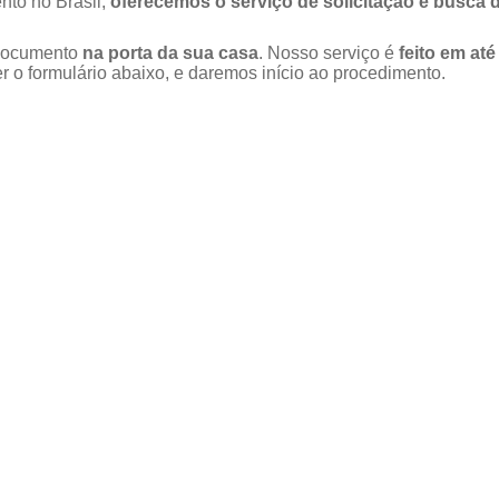
nto no Brasil,
oferecemos o serviço de solicitação e busca 
u documento
na porta da sua casa
. Nosso serviço é
feito em até
 o formulário abaixo, e daremos início ao procedimento.