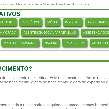
ns
>
> Como Obter a Certidão de Nascimento em Cariri do Tocantins
ATIVOS
NALIDADE
RESIDÊNCIA
IMÓVEL
IMPOSTOS
APOSENTADOR
 À MORADIA
ASSISTÊNCIA SOCIAL PARA FAMÍLIAS
ASSISTÊNCIA SO
VISTO INTERNACIONAL
VIAGENS
EXPATRIADOS
OUTROS P
ASCIMENTO?
ão de nascimento é expedida. Este documento contém as declara
ocal de nascimento, a data de nascimento, a data de expedição 
imento indo a um cartório e seguindo os procedimentos burocr