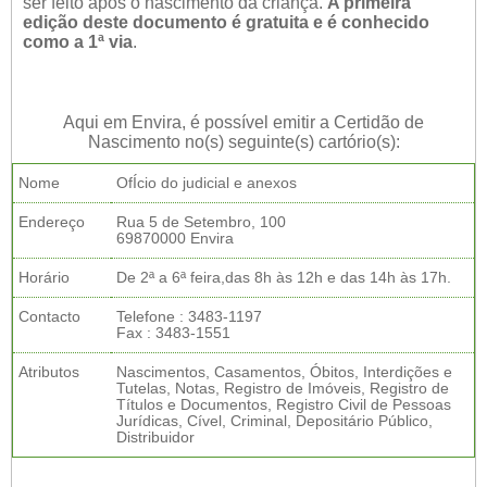
ser feito após o nascimento da criança.
A primeira
edição deste documento é gratuita e é conhecido
como a 1ª via
.
Aqui em Envira, é possível emitir a Certidão de
Nascimento no(s) seguinte(s) cartório(s):
Nome
OfÍcio do judicial e anexos
Endereço
Rua 5 de Setembro, 100
69870000 Envira
Horário
De 2ª a 6ª feira,das 8h às 12h e das 14h às 17h.
Contacto
Telefone : 3483-1197
Fax : 3483-1551
Atributos
Nascimentos, Casamentos, Óbitos, Interdições e
Tutelas, Notas, Registro de Imóveis, Registro de
Títulos e Documentos, Registro Civil de Pessoas
Jurídicas, Cível, Criminal, Depositário Público,
Distribuidor