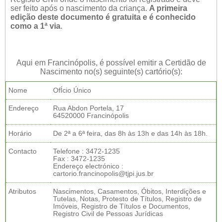
ser feito após o nascimento da criança.
A primeira
edição deste documento é gratuita e é conhecido
como a 1ª via
.
Aqui em Francinópolis, é possível emitir a Certidão de
Nascimento no(s) seguinte(s) cartório(s):
Nome
OfÍcio Único
Endereço
Rua Abdon Portela, 17
64520000 Francinópolis
Horário
De 2ª a 6ª feira, das 8h às 13h e das 14h às 18h.
Contacto
Telefone : 3472-1235
Fax : 3472-1235
Endereço electrónico :
cartorio.francinopolis@tjpi.jus.br
Atributos
Nascimentos, Casamentos, Óbitos, Interdições e
Tutelas, Notas, Protesto de Títulos, Registro de
Imóveis, Registro de Títulos e Documentos,
Registro Civil de Pessoas Jurídicas