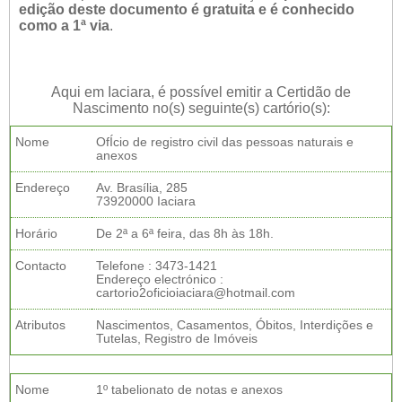
edição deste documento é gratuita e é conhecido
como a 1ª via
.
Aqui em Iaciara, é possível emitir a Certidão de
Nascimento no(s) seguinte(s) cartório(s):
Nome
OfÍcio de registro civil das pessoas naturais e
anexos
Endereço
Av. Brasília, 285
73920000 Iaciara
Horário
De 2ª a 6ª feira, das 8h às 18h.
Contacto
Telefone : 3473-1421
Endereço electrónico :
cartorio2oficioiaciara@hotmail.com
Atributos
Nascimentos, Casamentos, Óbitos, Interdições e
Tutelas, Registro de Imóveis
Nome
1º tabelionato de notas e anexos