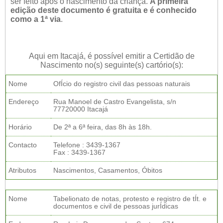
ser feito após o nascimento da criança.
A primeira
edição deste documento é gratuita e é conhecido
como a 1ª via
.
Aqui em Itacajá, é possível emitir a Certidão de
Nascimento no(s) seguinte(s) cartório(s):
Nome
OfÍcio do registro civil das pessoas naturais
Endereço
Rua Manoel de Castro Evangelista, s/n
77720000 Itacajá
Horário
De 2ª a 6ª feira, das 8h às 18h.
Contacto
Telefone : 3439-1367
Fax : 3439-1367
Atributos
Nascimentos, Casamentos, Óbitos
Nome
Tabelionato de notas, protesto e registro de tÍt. e
documentos e civil de pessoas jurÍdicas