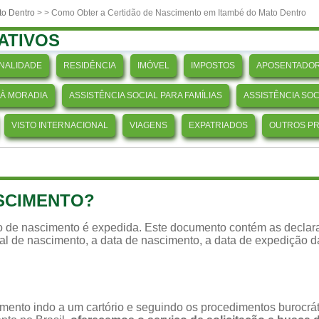
to Dentro
>
> Como Obter a Certidão de Nascimento em Itambé do Mato Dentro
ATIVOS
NALIDADE
RESIDÊNCIA
IMÓVEL
IMPOSTOS
APOSENTADOR
 À MORADIA
ASSISTÊNCIA SOCIAL PARA FAMÍLIAS
ASSISTÊNCIA SO
VISTO INTERNACIONAL
VIAGENS
EXPATRIADOS
OUTROS P
ASCIMENTO?
ão de nascimento é expedida. Este documento contém as declara
ocal de nascimento, a data de nascimento, a data de expedição 
imento indo a um cartório e seguindo os procedimentos burocr