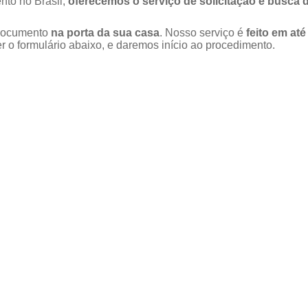
nto no Brasil,
oferecemos o serviço de solicitação e busca 
u documento
na porta da sua casa
. Nosso serviço é
feito em até
 o formulário abaixo, e daremos início ao procedimento.