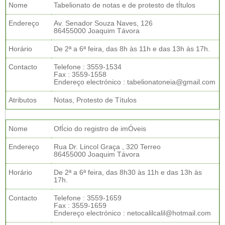
Nome
Tabelionato de notas e de protesto de tÍtulos
Endereço
Av. Senador Souza Naves, 126
86455000 Joaquim Távora
Horário
De 2ª a 6ª feira, das 8h às 11h e das 13h às 17h.
Contacto
Telefone : 3559-1534
Fax : 3559-1558
Endereço electrónico : tabelionatoneia@gmail.com
Atributos
Notas, Protesto de Títulos
Nome
OfÍcio do registro de imÓveis
Endereço
Rua Dr. Lincol Graça , 320 Terreo
86455000 Joaquim Távora
Horário
De 2ª a 6ª feira, das 8h30 às 11h e das 13h às
17h.
Contacto
Telefone : 3559-1659
Fax : 3559-1659
Endereço electrónico : netocalilcalil@hotmail.com