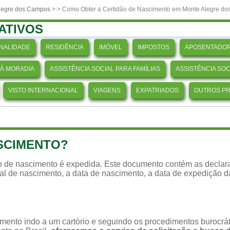
Alegre dos Campos
>
> Como Obter a Certidão de Nascimento em Monte Alegre d
ATIVOS
NALIDADE
RESIDÊNCIA
IMÓVEL
IMPOSTOS
APOSENTADOR
 À MORADIA
ASSISTÊNCIA SOCIAL PARA FAMÍLIAS
ASSISTÊNCIA SO
VISTO INTERNACIONAL
VIAGENS
EXPATRIADOS
OUTROS P
ASCIMENTO?
ão de nascimento é expedida. Este documento contém as declara
ocal de nascimento, a data de nascimento, a data de expedição 
imento indo a um cartório e seguindo os procedimentos burocr