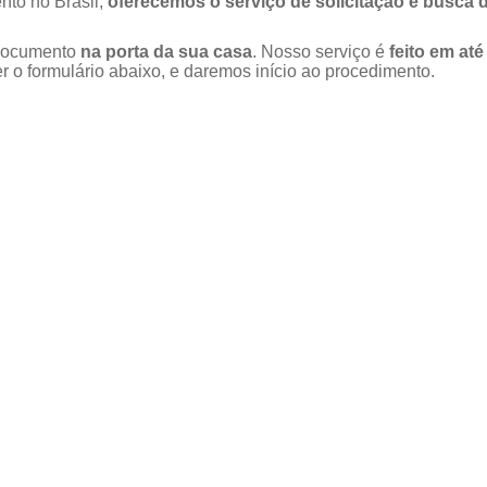
nto no Brasil,
oferecemos o serviço de solicitação e busca 
u documento
na porta da sua casa
. Nosso serviço é
feito em até
 o formulário abaixo, e daremos início ao procedimento.