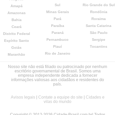
Sul
Rio Grande do Sul
Amapá
Minas Gerais
Rondônia
Amazonas
Pará
Roraima
Bahia
Paraíba
Santa Catarina
Ceará
Paraná
São Paulo
Distrito Federal
Pernambuco
Sergipe
Espírito Santo
Piauí
Tocantins
Goiás
Rio de Janeiro
Maranhão
Nosso site não está filiado ou patrocinado por nenhum
escritório governamental de Brasil. Somos uma
empresa independente dedicada a fornecer
informações valiosas aos cidadãos e residentes do
país.
Avisos legais
|
Contate a equipe do site
|
Cidades e
vilas do mundo
Copyright © 2012-2026 Cidade-Brasil.com.br| Todos