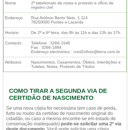
Nome
2º tabelionato de notas e protesto e ofÍcio de
registro civil
Endereço
Rua Antônio Bento Neto, 1.114
78250000 Pontes e Lacerda
Horário
De 2ª a 6ª feira, das 8h às 11h e das 13h às 17h.
Contacto
Telefone : 3266-1546
Fax : 3266-1884
Endereço electrónico : rcivil2oficio@terra.com.br
Atributos
Nascimentos, Casamentos, Óbitos, Interdições e
Tutelas, Notas, Protesto de Títulos
COMO TIRAR A SEGUNDA VIA DE
CERTIDÃO DE NASCIMENTO
Se uma nova cópia for necessária (em caso de perda,
furto ou roubo da certidao de nascimento original do
cidadão, ou caso a mesma encontre-se em estado de
conservação inadequado)
pode-se solicitar uma 2ª via
deste documento.
Você pode solicitar uma cópia