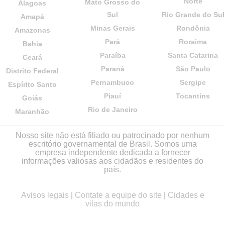
Norte
Mato Grosso do
Alagoas
Sul
Rio Grande do Sul
Amapá
Minas Gerais
Rondônia
Amazonas
Pará
Roraima
Bahia
Paraíba
Santa Catarina
Ceará
Paraná
São Paulo
Distrito Federal
Pernambuco
Sergipe
Espírito Santo
Piauí
Tocantins
Goiás
Rio de Janeiro
Maranhão
Nosso site não está filiado ou patrocinado por nenhum
escritório governamental de Brasil. Somos uma
empresa independente dedicada a fornecer
informações valiosas aos cidadãos e residentes do
país.
Avisos legais
|
Contate a equipe do site
|
Cidades e
vilas do mundo