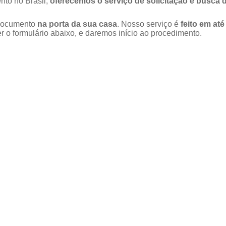
nto no Brasil,
oferecemos o serviço de solicitação e busca 
u documento
na porta da sua casa
. Nosso serviço é
feito em até
 o formulário abaixo, e daremos início ao procedimento.