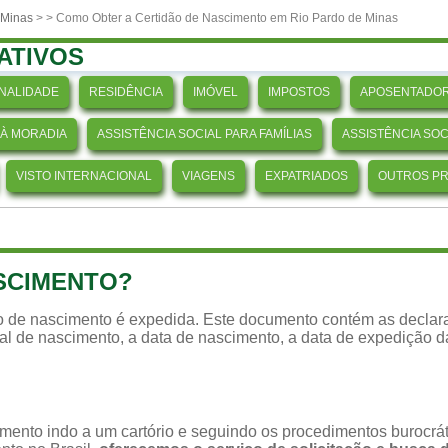
 Minas
>
> Como Obter a Certidão de Nascimento em Rio Pardo de Minas
ATIVOS
NALIDADE
RESIDÊNCIA
IMÓVEL
IMPOSTOS
APOSENTADOR
 À MORADIA
ASSISTÊNCIA SOCIAL PARA FAMÍLIAS
ASSISTÊNCIA SO
VISTO INTERNACIONAL
VIAGENS
EXPATRIADOS
OUTROS P
ASCIMENTO?
ão de nascimento é expedida. Este documento contém as declara
ocal de nascimento, a data de nascimento, a data de expedição 
imento indo a um cartório e seguindo os procedimentos burocr