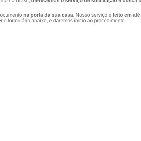
nto no Brasil,
oferecemos o serviço de solicitação e busca 
u documento
na porta da sua casa
. Nosso serviço é
feito em até
 o formulário abaixo, e daremos início ao procedimento.