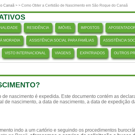
do Canaã
>
> Como Obter a Certidão de Nascimento em São Roque do Canaã
ATIVOS
NALIDADE
RESIDÊNCIA
IMÓVEL
IMPOSTOS
APOSENTADOR
 À MORADIA
ASSISTÊNCIA SOCIAL PARA FAMÍLIAS
ASSISTÊNCIA SO
VISTO INTERNACIONAL
VIAGENS
EXPATRIADOS
OUTROS P
ASCIMENTO?
ão de nascimento é expedida. Este documento contém as declara
ocal de nascimento, a data de nascimento, a data de expedição 
imento indo a um cartório e seguindo os procedimentos burocr