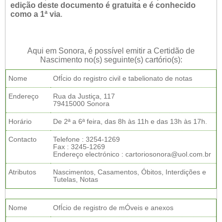
edição deste documento é gratuita e é conhecido
como a 1ª via
.
Aqui em Sonora, é possível emitir a Certidão de
Nascimento no(s) seguinte(s) cartório(s):
Nome
OfÍcio do registro civil e tabelionato de notas
Endereço
Rua da Justiça, 117
79415000 Sonora
Horário
De 2ª a 6ª feira, das 8h às 11h e das 13h às 17h.
Contacto
Telefone : 3254-1269
Fax : 3245-1269
Endereço electrónico : cartoriosonora@uol.com.br
Atributos
Nascimentos, Casamentos, Óbitos, Interdições e
Tutelas, Notas
Nome
OfÍcio de registro de mÓveis e anexos