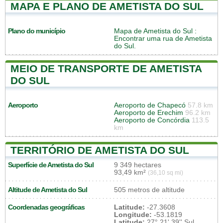
MAPA E PLANO DE AMETISTA DO SUL
Plano do município
Mapa de Ametista do Sul
:
Encontrar uma rua de Ametista
do Sul.
MEIO DE TRANSPORTE DE AMETISTA
DO SUL
Aeroporto
Aeroporto de Chapecó
57.8 km
Aeroporto de Erechim
96.2 km
Aeroporto de Concórdia
113.5
km
TERRITÓRIO DE AMETISTA DO SUL
Superfície de Ametista do Sul
9 349 hectares
93,49 km²
(36,10 sq mi)
Altitude de Ametista do Sul
505 metros de altitude
Coordenadas geográficas
Latitude:
-27.3608
Longitude:
-53.1819
Latitude:
27° 21' 39'' Sul
,