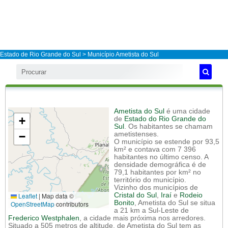
Estado de Rio Grande do Sul
>
Município Ametista do Sul
Ametista do Sul
é uma cidade
+
de
Estado do Rio Grande do
Sul
. Os habitantes se chamam
−
ametistenses.
O município se estende por 93,5
km² e contava com 7 396
habitantes no último censo. A
densidade demográfica é de
79,1 habitantes por km² no
território do município.
Vizinho dos municípios de
Leaflet
|
Map data ©
Cristal do Sul
,
Iraí
e
Rodeio
Bonito
, Ametista do Sul se situa
OpenStreetMap
contributors
a 21 km a Sul-Leste de
Frederico Westphalen
, a cidade mais próxima nos arredores.
Situado a 505 metros de altitude, de Ametista do Sul tem as