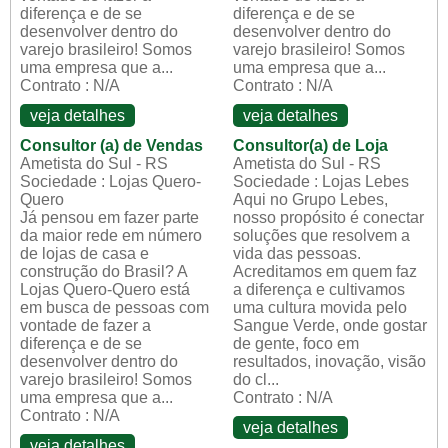
diferença e de se
diferença e de se
desenvolver dentro do
desenvolver dentro do
varejo brasileiro! Somos
varejo brasileiro! Somos
uma empresa que a...
uma empresa que a...
Contrato : N/A
Contrato : N/A
veja detalhes
veja detalhes
Consultor (a) de Vendas
Consultor(a) de Loja
Ametista do Sul - RS
Ametista do Sul - RS
Sociedade : Lojas Quero-
Sociedade : Lojas Lebes
Quero
Aqui no Grupo Lebes,
Já pensou em fazer parte
nosso propósito é conectar
da maior rede em número
soluções que resolvem a
de lojas de casa e
vida das pessoas.
construção do Brasil? A
Acreditamos em quem faz
Lojas Quero-Quero está
a diferença e cultivamos
em busca de pessoas com
uma cultura movida pelo
vontade de fazer a
Sangue Verde, onde gostar
diferença e de se
de gente, foco em
desenvolver dentro do
resultados, inovação, visão
varejo brasileiro! Somos
do cl...
uma empresa que a...
Contrato : N/A
Contrato : N/A
veja detalhes
veja detalhes