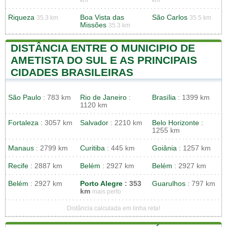
Riqueza
Boa Vista das
São Carlos
35.3 km
35.5 km
Missões
35.3 km
DISTÂNCIA ENTRE O MUNICIPIO DE
AMETISTA DO SUL E AS PRINCIPAIS
CIDADES BRASILEIRAS
São Paulo
: 783 km
Rio de Janeiro
:
Brasília
: 1399 km
1120 km
Fortaleza
: 3057 km
Salvador
: 2210 km
Belo Horizonte
:
1255 km
Manaus
: 2799 km
Curitiba
: 445 km
Goiânia
: 1257 km
Recife
: 2887 km
Belém
: 2927 km
Belém
: 2927 km
Belém
: 2927 km
Porto Alegre
: 353
Guarulhos
: 797 km
km
mais perto
Distância calculada em linha reta!