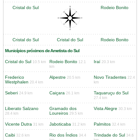
Cristal do Sul
Rodeio Bonito
Cristal do Sul
Cristal do Sul
Rodeio Bonito
Municípios próximos de Ametista do Sul
Cristal do Sul
Rodeio Bonito
Iraí
10.5 km
12.1
20.3 km
km
Frederico
Alpestre
Novo Tiradentes
20.5 km
22.4
Westphalen
20.4 km
km
Seberi
Caiçara
Taquaruçu do Sul
24.9 km
26.1 km
27.4 km
Liberato Salzano
Gramado dos
Vista Alegre
30.3 km
Loureiros
28.4 km
29.5 km
Vicente Dutra
Jaboticaba
Palmitos
31 km
31.2 km
32.4 km
Caibi
Rio dos Índios
Trindade do Sul
32.6 km
34.4
34.6
km
km