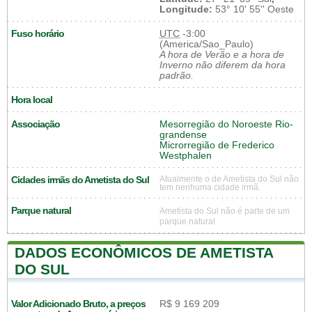
Longitude:
53° 10' 55'' Oeste
Fuso horário
UTC
-3:00
(America/Sao_Paulo)
A hora de Verão e a hora de
Inverno não diferem da hora
padrão.
Hora local
Associação
Mesorregião do Noroeste Rio-
grandense
Microrregião de Frederico
Westphalen
Cidades irmãs do Ametista do Sul
Atualmente o de Ametista do Sul não
tem nenhuma cidade irmã.
Parque natural
Ametista do Sul não é parte de um
parque natural
DADOS ECONÔMICOS DE AMETISTA
DO SUL
Valor Adicionado Bruto, a preços
R$ 9 169 209