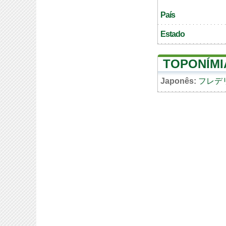
País
Estado
TOPONÍMI
Japonês:
フレデ