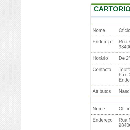
CARTORIO
Nome
OfÍci
Endereço
Rua 
9840
Horário
De 2ª
Contacto
Telef
Fax 
Ender
Atributos
Nasci
Nome
OfÍci
Endereço
Rua 
9840