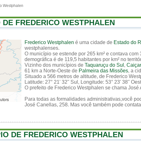
co Westphalen
O DE FREDERICO WESTPHALEN
Frederico Westphalen
é uma cidade de
Estado do R
westphalenses.
O município se estende por 265 km² e contava com 
demográfica é de 119,5 habitantes por km² no territó
Vizinho dos municípios de
Taquaruçu do Sul
,
Caiça
61 km a Norte-Oeste de
Palmeira das Missões
, a c
Situado a 566 metros de altitude, de Frederico Wes
Latitude: 27° 21' 32'' Sul, Longitude: 53° 23' 38'' Oes
O prefeito de Frederico Westphalen se chama José 
Para todas as formalidades administrativas,você po
butors
José Canellas, 258. Mas você também pode contatar a
PIO DE FREDERICO WESTPHALEN