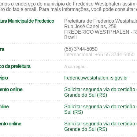
zamos o endereço do município de Frederico Westphalen assim
ro do fax e email. Para mais informações, você pode consultar o 
ura Municipal de Frederico
Prefeitura de Frederico Westphal
Rua José Canellas, 258
FREDERICO WESTPHALEN - RS
Brasil
ra
(55) 3744-5050
Internacional: +55 55 3744-5050
o da prefeitura
A carregar...
cípio
fredericowestphalen.rs.gov.br
ento online
Solicitar segunda via da certidã
Grande do Sul (RS)
nline
Solicitar segunda via da certidã
Sul (RS)
nto online
Solicitar segunda via da certidã
Grande do Sul (RS)