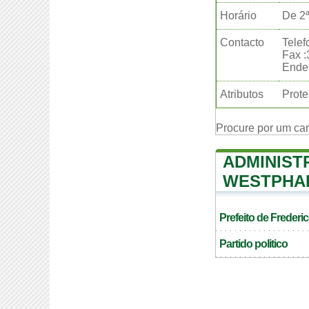
Horário
De 2ª
Contacto
Telef
Fax 
Ender
Atributos
Prote
Procure por um ca
ADMINIST
WESTPHA
Prefeito de Freder
Partido politico