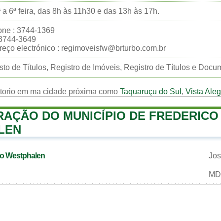
 a 6ª feira, das 8h às 11h30 e das 13h às 17h.
one : 3744-1369
:3744-3649
eço electrónico : regimoveisfw@brturbo.com.br
sto de Títulos, Registro de Imóveis, Registro de Títulos e Docu
rtorio em ma cidade próxima como
Taquaruçu do Sul
,
Vista Aleg
RAÇÃO DO MUNICÍPIO DE FREDERICO
LEN
ico Westphalen
Jos
MD