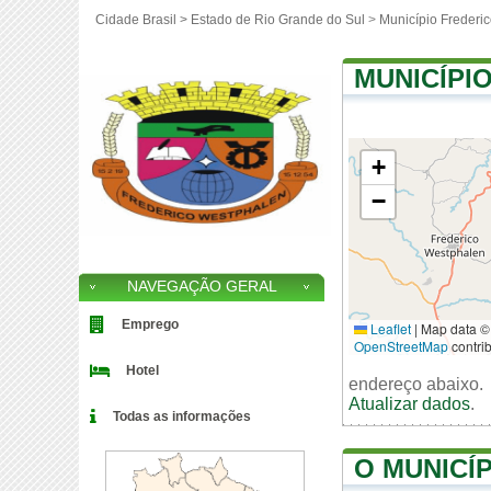
Cidade Brasil >
Estado de Rio Grande do Sul
>
Município Frederi
MUNICÍPI
+
−
NAVEGAÇÃO GERAL
Emprego
Leaflet
|
Map data ©
OpenStreetMap
contri
Hotel
endereço abaixo.
Atualizar dados
.
Todas as informações
O MUNICÍ