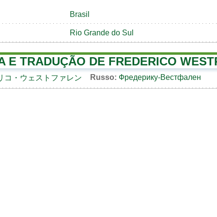
Brasil
Rio Grande do Sul
A E TRADUÇÃO DE FREDERICO WES
Russo:
Фредерику-Вестфален
リコ・ウェストファレン