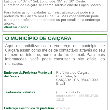
Latitude: 6° 37' 0'' Sul, Longitude: 35° 28' 10'' Oeste.
O prefeito de Caiçara se chama Tarcisio Alberto Lopes Soares.
Para todas as formalidades administrativas,você pode ir à
prefeitura de Caiçara Rua Cuba, 64. Mas você também pode
contatar a prefeitura por telefone ou por email, pelo endereço
abaixo.
Atualizar dados
.
O MUNICÍPIO DE CAIÇARA
Aqui disponibilizamos o endereço do município de
Caiçara assim como meios de contactá-lo através do seu
número de telefone, número do fax e email. Para mais
informações, você pode consultar o site oficial do
município.
Endereço da Prefeitura Municipal
Prefeitura de Caiçara
de Caiçara
Rua Cuba, 64
CAIÇARA - RS, 98440-000
Brasil
Telefone da prefeitura
(55) 3738-1212
Internacional: +55 55 3738-
1212
Endereço electrónico da prefeitura
A carregar...