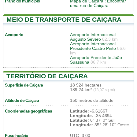
Plano do município
Mapa de Caiçara
: Encontrar
uma rua de Caiçara.
MEIO DE TRANSPORTE DE CAIÇARA
Aeroporto
Aeroporto Internacional
Augusto Severo
82.3 km
Aeroporto Internacional
Presidente Castro Pinto
86.6
km
Aeroporto Presidente João
Suassuna
86.7 km
TERRITÓRIO DE CAIÇARA
Superfície de Caiçara
18 924 hectares
189,24 km²
(73,07 sq mi)
Altitude de Caiçara
150 metros de altitude
Coordenadas geográficas
Latitude:
-6.61667
Longitude:
-35.4694
Latitude:
6° 37' 0'' Sul
,
Longitude:
35° 28' 10'' Oeste
Fuso horário
UTC
-3:00