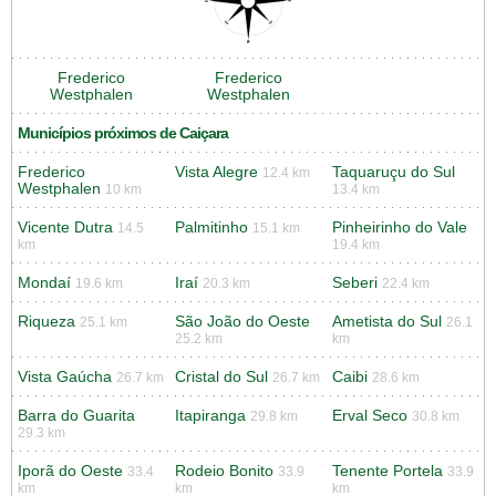
Frederico
Frederico
Westphalen
Westphalen
Municípios próximos de Caiçara
Frederico
Vista Alegre
Taquaruçu do Sul
12.4 km
Westphalen
10 km
13.4 km
Vicente Dutra
Palmitinho
Pinheirinho do Vale
14.5
15.1 km
km
19.4 km
Mondaí
Iraí
Seberi
19.6 km
20.3 km
22.4 km
Riqueza
São João do Oeste
Ametista do Sul
25.1 km
26.1
25.2 km
km
Vista Gaúcha
Cristal do Sul
Caibi
26.7 km
26.7 km
28.6 km
Barra do Guarita
Itapiranga
Erval Seco
29.8 km
30.8 km
29.3 km
Iporã do Oeste
Rodeio Bonito
Tenente Portela
33.4
33.9
33.9
km
km
km