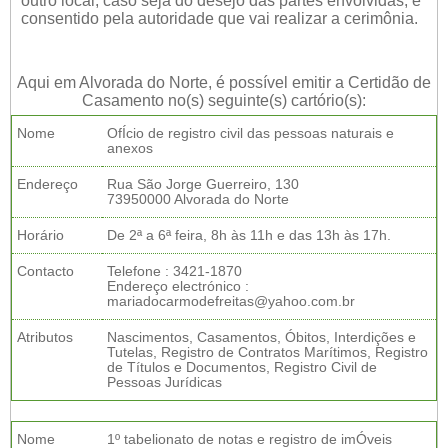
outro local, caso seja do desejo das partes envolvidas, e
consentido pela autoridade que vai realizar a cerimônia.
Aqui em Alvorada do Norte, é possível emitir a Certidão de
Casamento no(s) seguinte(s) cartório(s):
Nome
OfÍcio de registro civil das pessoas naturais e
anexos
Endereço
Rua São Jorge Guerreiro, 130
73950000 Alvorada do Norte
Horário
De 2ª a 6ª feira, 8h às 11h e das 13h às 17h.
Contacto
Telefone : 3421-1870
Endereço electrónico :
mariadocarmodefreitas@yahoo.com.br
Atributos
Nascimentos, Casamentos, Óbitos, Interdições e
Tutelas, Registro de Contratos Marítimos, Registro
de Títulos e Documentos, Registro Civil de
Pessoas Jurídicas
Nome
1º tabelionato de notas e registro de imÓveis