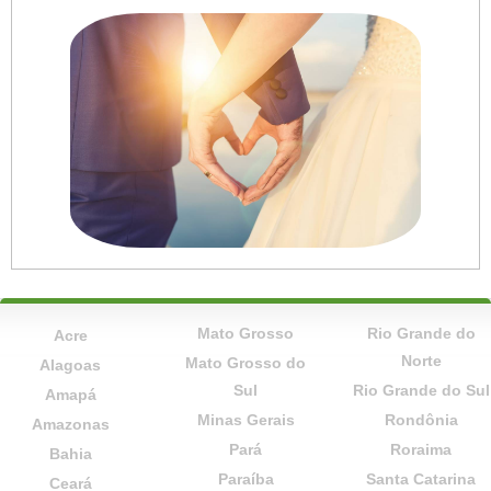
Mato Grosso
Rio Grande do
Acre
Norte
Mato Grosso do
Alagoas
Sul
Rio Grande do Sul
Amapá
Minas Gerais
Rondônia
Amazonas
Pará
Roraima
Bahia
Paraíba
Santa Catarina
Ceará