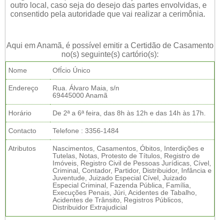
outro local, caso seja do desejo das partes envolvidas, e
consentido pela autoridade que vai realizar a cerimônia.
Aqui em Anamã, é possível emitir a Certidão de Casamento
no(s) seguinte(s) cartório(s):
Nome
OfÍcio Único
Endereço
Rua. Álvaro Maia, s/n
69445000 Anamã
Horário
De 2ª a 6ª feira, das 8h às 12h e das 14h às 17h.
Contacto
Telefone : 3356-1484
Atributos
Nascimentos, Casamentos, Óbitos, Interdições e
Tutelas, Notas, Protesto de Títulos, Registro de
Imóveis, Registro Civil de Pessoas Jurídicas, Cível,
Criminal, Contador, Partidor, Distribuidor, Infância e
Juventude, Juizado Especial Cível, Juizado
Especial Criminal, Fazenda Pública, Família,
Execuções Penais, Júri, Acidentes de Tabalho,
Acidentes de Trânsito, Registros Públicos,
Distribuidor Extrajudicial