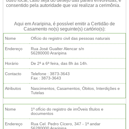
outro local, caso seja do desejo das partes envolvidas, e
consentido pela autoridade que vai realizar a cerimônia.
Aqui em Araripina, é possível emitir a Certidão de
Casamento no(s) seguinte(s) cartório(s):
Nome
OfÍcio do registro civil das pessoas naturais
Endereço
Rua José Gualter Alencar s/n
56280000 Araripina
Horário
De 2ª a 6ª feira, das 8h às 14h.
Contacto
Telefone : 3873-3643
Fax : 3873-3643
Atributos
Nascimentos, Casamentos, Óbitos, Interdições e
Tutelas
Nome
1º ofÍcio do registro de imÓveis tÍtulos e
documentos
Endereço
Rua Cel. Pedro Cícero, 347 - 1ª andar
56280000 Araripina