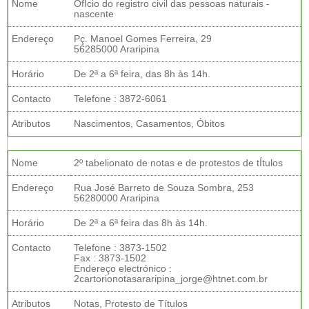
Nome
OfÍcio do registro civil das pessoas naturais -
nascente
Endereço
Pç. Manoel Gomes Ferreira, 29
56285000 Araripina
Horário
De 2ª a 6ª feira, das 8h às 14h.
Contacto
Telefone : 3872-6061
Atributos
Nascimentos, Casamentos, Óbitos
Nome
2º tabelionato de notas e de protestos de tÍtulos
Endereço
Rua José Barreto de Souza Sombra, 253
56280000 Araripina
Horário
De 2ª a 6ª feira das 8h às 14h.
Contacto
Telefone : 3873-1502
Fax : 3873-1502
Endereço electrónico :
2cartorionotasararipina_jorge@htnet.com.br
Atributos
Notas, Protesto de Títulos