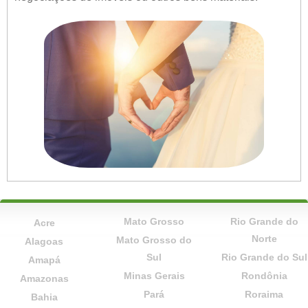
Mato Grosso
Rio Grande do
Acre
Norte
Mato Grosso do
Alagoas
Sul
Rio Grande do Sul
Amapá
Minas Gerais
Rondônia
Amazonas
Pará
Roraima
Bahia