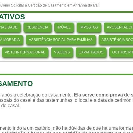
 Como Solicitar a Certidão de Casamento em Ariranha do Ivaí
ATIVOS
NALIDADE
RESIDÊNCIA
IMÓVEL
IMPOSTOS
APOSENTADOR
 À MORADIA
ASSISTÊNCIA SOCIAL PARA FAMÍLIAS
ASSISTÊNCIA SO
VISTO INTERNACIONAL
VIAGENS
EXPATRIADOS
OUTROS P
ASAMENTO
 após a celebração do casamento.
Ela serve como prova de s
soais do casal e das testemunhas, o local e a data da cerimônia,
 do casal.
ento indo a um cartório, não há dúvidas de que há uma forma ma