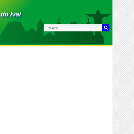
do Ivaí