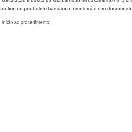
 solicitação e busca da sua certidão de casamento
em qualqu
on-line ou por boleto bancario e receberá o seu documento
 início ao procedimento.