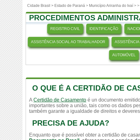
Cidade Brasil >
Estado de Paraná
>
Município Ariranha do Ivaí
>
>
PROCEDIMENTOS ADMINISTR
REGISTRO CIVIL
IDENTIFICAÇÃO
NACIO
ASSISTÊNCIA SOCIAL AO TRABALHADOR
ASSISTÊNCIA
AUTOMÓVEL
O QUE É A CERTIDÃO DE C
A
Certidão de Casamento
é un documento emitido
importantes sobre a união, tais como os dados pes
também garante a igualdade de direitos e deveres
PRECISA DE AJUDA?
Enquanto que é possível obter a certidão de casam