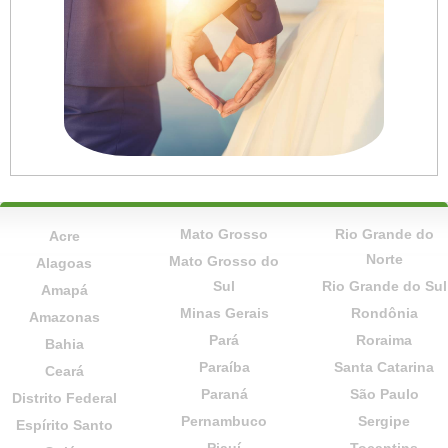
Mato Grosso
Rio Grande do
Acre
Norte
Mato Grosso do
Alagoas
Sul
Rio Grande do Sul
Amapá
Minas Gerais
Rondônia
Amazonas
Pará
Roraima
Bahia
Paraíba
Santa Catarina
Ceará
Paraná
São Paulo
Distrito Federal
Pernambuco
Sergipe
Espírito Santo
Piauí
Tocantins