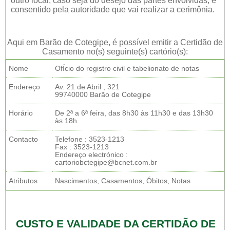
outro local, caso seja do desejo das partes envolvidas, e
consentido pela autoridade que vai realizar a cerimônia.
Aqui em Barão de Cotegipe, é possível emitir a Certidão de
Casamento no(s) seguinte(s) cartório(s):
Nome
OfÍcio do registro civil e tabelionato de notas
Endereço
Av. 21 de Abril , 321
99740000 Barão de Cotegipe
Horário
De 2ª a 6ª feira, das 8h30 às 11h30 e das 13h30
às 18h.
Contacto
Telefone : 3523-1213
Fax : 3523-1213
Endereço electrónico :
cartoriobctegipe@bcnet.com.br
Atributos
Nascimentos, Casamentos, Óbitos, Notas
CUSTO E VALIDADE DA CERTIDÃO DE