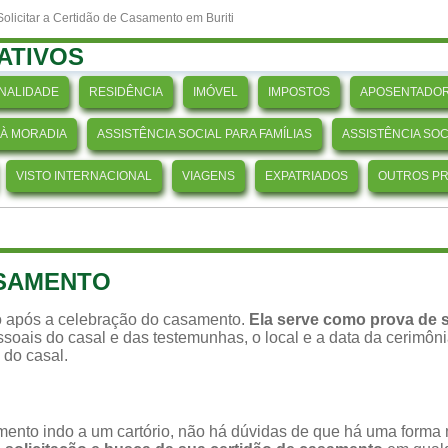
olicitar a Certidão de Casamento em Buriti
ATIVOS
NALIDADE
RESIDÊNCIA
IMÓVEL
IMPOSTOS
APOSENTADOR
 À MORADIA
ASSISTÊNCIA SOCIAL PARA FAMÍLIAS
ASSISTÊNCIA SO
VISTO INTERNACIONAL
VIAGENS
EXPATRIADOS
OUTROS P
ASAMENTO
 após a celebração do casamento.
Ela serve como prova de s
soais do casal e das testemunhas, o local e a data da cerimônia,
 do casal.
ento indo a um cartório, não há dúvidas de que há uma forma ma