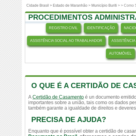
Cidade Brasil >
Estado de Maranhão
>
Município Buriti
>
> Como S
PROCEDIMENTOS ADMINISTR
REGISTRO CIVIL
IDENTIFICAÇÃO
NACIO
ASSISTÊNCIA SOCIAL AO TRABALHADOR
ASSISTÊNCIA
AUTOMÓVEL
O QUE É A CERTIDÃO DE C
A
Certidão de Casamento
é un documento emitido
importantes sobre a união, tais como os dados pes
também garante a igualdade de direitos e deveres
PRECISA DE AJUDA?
Enquanto que é possível obter a certidão de casam