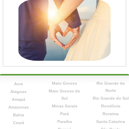
Mato Grosso
Rio Grande do
Acre
Norte
Mato Grosso do
Alagoas
Sul
Rio Grande do Sul
Amapá
Minas Gerais
Rondônia
Amazonas
Pará
Roraima
Bahia
Paraíba
Santa Catarina
Ceará