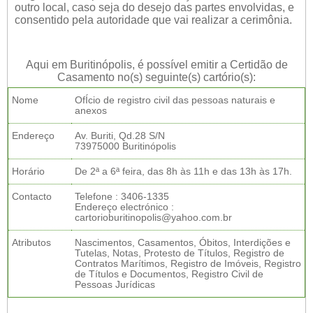
outro local, caso seja do desejo das partes envolvidas, e
consentido pela autoridade que vai realizar a cerimônia.
Aqui em Buritinópolis, é possível emitir a Certidão de
Casamento no(s) seguinte(s) cartório(s):
Nome
OfÍcio de registro civil das pessoas naturais e
anexos
Endereço
Av. Buriti, Qd.28 S/N
73975000 Buritinópolis
Horário
De 2ª a 6ª feira, das 8h às 11h e das 13h às 17h.
Contacto
Telefone : 3406-1335
Endereço electrónico :
cartorioburitinopolis@yahoo.com.br
Atributos
Nascimentos, Casamentos, Óbitos, Interdições e
Tutelas, Notas, Protesto de Títulos, Registro de
Contratos Marítimos, Registro de Imóveis, Registro
de Títulos e Documentos, Registro Civil de
Pessoas Jurídicas